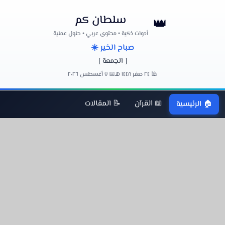
سلطان كم
👑
أدوات ذكية • محتوى عربي • حلول عملية
صباح الخير ☀️
[ الجمعة ]
🕌 ٢٤ صفر ١٤٤٨ هـ
📅 ٧ أغسطس ٢٠٢٦
📖 القرآن
📝 المقالات
🏠 الرئيسية