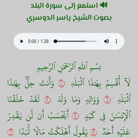
🔊 استمع إلى سورة البلد
بصوت الشيخ ياسر الدوسري
بسۡمِ ٱللَّهِ ٱلرَّحۡمَٰنِ ٱلرَّحِيمِ
لَآ أُقۡسِمُ بِهَٰذَا ٱلۡبَلَدِ
١
وَأَنتَ حِلُّۢ بِهَٰذَا
ٱلۡبَلَدِ
٢
وَوَالِدٖ وَمَا وَلَدَ
٣
لَقَدۡ خَلَقۡنَا
ٱلۡإِنسَٰنَ فِي كَبَدٍ
٤
أَيَحۡسَبُ أَن لَّن يَقۡدِرَ
عَلَيۡهِ أَحَدٞ
٥
يَقُولُ أَهۡلَكۡتُ مَالٗا لُّبَدًا
٦