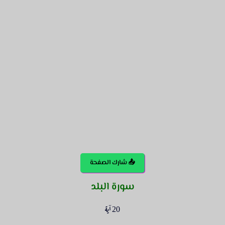
📤 شارك الصفحة
سورة البلد
20 آية