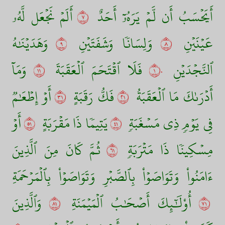
أَيَحۡسَبُ أَن لَّمۡ يَرَهُۥٓ أَحَدٌ
٧
أَلَمۡ نَجۡعَل لَّهُۥ
عَيۡنَيۡنِ
٨
وَلِسَانٗا وَشَفَتَيۡنِ
٩
وَهَدَيۡنَٰهُ
ٱلنَّجۡدَيۡنِ
١٠
فَلَا ٱقۡتَحَمَ ٱلۡعَقَبَةَ
١١
وَمَآ
أَدۡرَىٰكَ مَا ٱلۡعَقَبَةُ
١٢
فَكُّ رَقَبَةٍ
١٣
أَوۡ إِطۡعَٰمٞ
فِي يَوۡمٖ ذِي مَسۡغَبَةٖ
١٤
يَتِيمٗا ذَا مَقۡرَبَةٍ
١٥
أَوۡ
مِسۡكِينٗا ذَا مَتۡرَبَةٖ
١٦
ثُمَّ كَانَ مِنَ ٱلَّذِينَ
ءَامَنُواْ وَتَوَاصَوۡاْ بِٱلصَّبۡرِ وَتَوَاصَوۡاْ بِٱلۡمَرۡحَمَةِ
١٧
أُوْلَٰٓئِكَ أَصۡحَٰبُ ٱلۡمَيۡمَنَةِ
١٨
وَٱلَّذِينَ