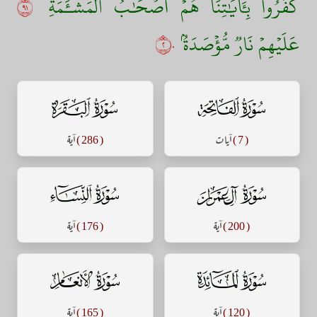
كَفَرُواْ بِـَٔايَٰتِنَا هُمۡ أَصۡحَٰبُ ٱلۡمَشۡـَٔمَةِ
١٩
عَلَيۡهِمۡ نَارٞ مُّؤۡصَدَةُۢ
٢٠
سورة الفاتحة
سورة البقرة
( 7 )
آيات
( 286 )
آية
سورة آل عمران
سورة النساء
( 200 )
آية
( 176 )
آية
سورة المائدة
سورة الأنعام
( 120 )
آية
( 165 )
آية