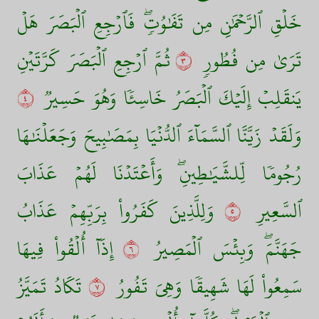
خَلۡقِ ٱلرَّحۡمَٰنِ مِن تَفَٰوُتٖۖ فَٱرۡجِعِ ٱلۡبَصَرَ هَلۡ
تَرَىٰ مِن فُطُورٖ
٣
ثُمَّ ٱرۡجِعِ ٱلۡبَصَرَ كَرَّتَيۡنِ
يَنقَلِبۡ إِلَيۡكَ ٱلۡبَصَرُ خَاسِئٗا وَهُوَ حَسِيرٞ
٤
وَلَقَدۡ زَيَّنَّا ٱلسَّمَآءَ ٱلدُّنۡيَا بِمَصَٰبِيحَ وَجَعَلۡنَٰهَا
رُجُومٗا لِّلشَّيَٰطِينِۖ وَأَعۡتَدۡنَا لَهُمۡ عَذَابَ
ٱلسَّعِيرِ
٥
وَلِلَّذِينَ كَفَرُواْ بِرَبِّهِمۡ عَذَابُ
جَهَنَّمَۖ وَبِئۡسَ ٱلۡمَصِيرُ
٦
إِذَآ أُلۡقُواْ فِيهَا
سَمِعُواْ لَهَا شَهِيقٗا وَهِيَ تَفُورُ
٧
تَكَادُ تَمَيَّزُ