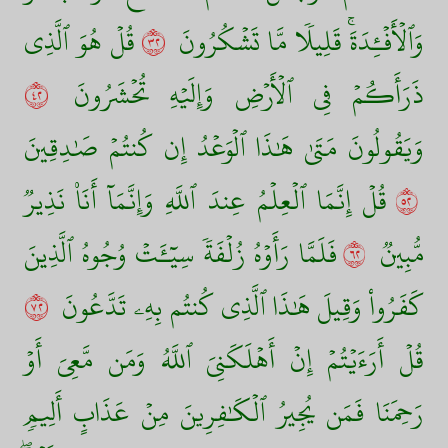
وَٱلۡأَفۡـِٔدَةَۚ قَلِيلٗا مَّا تَشۡكُرُونَ
٢٣
قُلۡ هُوَ ٱلَّذِي
ذَرَأَكُمۡ فِي ٱلۡأَرۡضِ وَإِلَيۡهِ تُحۡشَرُونَ
٢٤
وَيَقُولُونَ مَتَىٰ هَٰذَا ٱلۡوَعۡدُ إِن كُنتُمۡ صَٰدِقِينَ
٢٥
قُلۡ إِنَّمَا ٱلۡعِلۡمُ عِندَ ٱللَّهِ وَإِنَّمَآ أَنَا۠ نَذِيرٞ
مُّبِينٞ
٢٦
فَلَمَّا رَأَوۡهُ زُلۡفَةٗ سِيٓـَٔتۡ وُجُوهُ ٱلَّذِينَ
كَفَرُواْ وَقِيلَ هَٰذَا ٱلَّذِي كُنتُم بِهِۦ تَدَّعُونَ
٢٧
قُلۡ أَرَءَيۡتُمۡ إِنۡ أَهۡلَكَنِيَ ٱللَّهُ وَمَن مَّعِيَ أَوۡ
رَحِمَنَا فَمَن يُجِيرُ ٱلۡكَٰفِرِينَ مِنۡ عَذَابٍ أَلِيمٖ