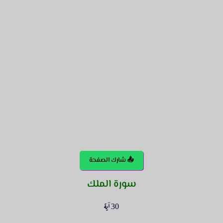
📤 شارك الصفحة
سورة الملك
30 آية