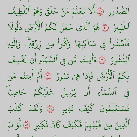
ٱلصُّدُورِ
١٣
أَلَا يَعۡلَمُ مَنۡ خَلَقَ وَهُوَ ٱللَّطِيفُ
ٱلۡخَبِيرُ
١٤
هُوَ ٱلَّذِي جَعَلَ لَكُمُ ٱلۡأَرۡضَ ذَلُولٗا
فَٱمۡشُواْ فِي مَنَاكِبِهَا وَكُلُواْ مِن رِّزۡقِهِۦۖ وَإِلَيۡهِ
ٱلنُّشُورُ
١٥
ءَأَمِنتُم مَّن فِي ٱلسَّمَآءِ أَن يَخۡسِفَ
بِكُمُ ٱلۡأَرۡضَ فَإِذَا هِيَ تَمُورُ
١٦
أَمۡ أَمِنتُم مَّن
فِي ٱلسَّمَآءِ أَن يُرۡسِلَ عَلَيۡكُمۡ حَاصِبٗاۖ
فَسَتَعۡلَمُونَ كَيۡفَ نَذِيرِ
١٧
وَلَقَدۡ كَذَّبَ
ٱلَّذِينَ مِن قَبۡلِهِمۡ فَكَيۡفَ كَانَ نَكِيرِ
١٨
أَوَ لَمۡ