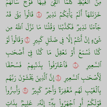
مِنَ ٱلۡغَيۡظِۖ كُلَّمَآ أُلۡقِيَ فِيهَا فَوۡجٞ سَأَلَهُمۡ
خَزَنَتُهَآ أَلَمۡ يَأۡتِكُمۡ نَذِيرٞ
٨
قَالُواْ بَلَىٰ قَدۡ
جَآءَنَا نَذِيرٞ فَكَذَّبۡنَا وَقُلۡنَا مَا نَزَّلَ ٱللَّهُ مِن
شَيۡءٍ إِنۡ أَنتُمۡ إِلَّا فِي ضَلَٰلٖ كَبِيرٖ
٩
وَقَالُواْ لَوۡ
كُنَّا نَسۡمَعُ أَوۡ نَعۡقِلُ مَا كُنَّا فِيٓ أَصۡحَٰبِ
ٱلسَّعِيرِ
١٠
فَٱعۡتَرَفُواْ بِذَنۢبِهِمۡ فَسُحۡقٗا
لِّأَصۡحَٰبِ ٱلسَّعِيرِ
١١
إِنَّ ٱلَّذِينَ يَخۡشَوۡنَ رَبَّهُم
بِٱلۡغَيۡبِ لَهُم مَّغۡفِرَةٞ وَأَجۡرٞ كَبِيرٞ
١٢
وَأَسِرُّواْ
قَوۡلَكُمۡ أَوِ ٱجۡهَرُواْ بِهِۦٓۖ إِنَّهُۥ عَلِيمُۢ بِذَاتِ