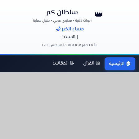
سلطان كم
👑
أدوات ذكية • محتوى عربي • حلول عملية
مساء الخير 🌙
[ السبت ]
🕌 ٢٥ صفر ١٤٤٨ هـ
📅 ٨ أغسطس ٢٠٢٦
📖 القرآن
📝 المقالات
🏠 الرئيسية