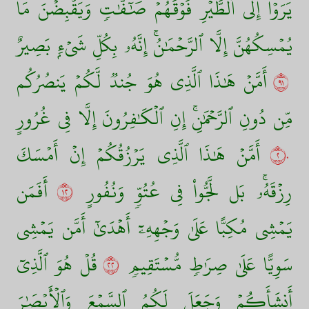
يَرَوۡاْ إِلَى ٱلطَّيۡرِ فَوۡقَهُمۡ صَٰٓفَّٰتٖ وَيَقۡبِضۡنَۚ مَا
يُمۡسِكُهُنَّ إِلَّا ٱلرَّحۡمَٰنُۚ إِنَّهُۥ بِكُلِّ شَيۡءِۭ بَصِيرٌ
١٩
أَمَّنۡ هَٰذَا ٱلَّذِي هُوَ جُندٞ لَّكُمۡ يَنصُرُكُم
مِّن دُونِ ٱلرَّحۡمَٰنِۚ إِنِ ٱلۡكَٰفِرُونَ إِلَّا فِي غُرُورٍ
٢٠
أَمَّنۡ هَٰذَا ٱلَّذِي يَرۡزُقُكُمۡ إِنۡ أَمۡسَكَ
رِزۡقَهُۥۚ بَل لَّجُّواْ فِي عُتُوّٖ وَنُفُورٍ
٢١
أَفَمَن
يَمۡشِي مُكِبًّا عَلَىٰ وَجۡهِهِۦٓ أَهۡدَىٰٓ أَمَّن يَمۡشِي
سَوِيًّا عَلَىٰ صِرَٰطٖ مُّسۡتَقِيمٖ
٢٢
قُلۡ هُوَ ٱلَّذِيٓ
أَنشَأَكُمۡ وَجَعَلَ لَكُمُ ٱلسَّمۡعَ وَٱلۡأَبۡصَٰرَ