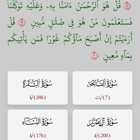
٢٨
قُلۡ هُوَ ٱلرَّحۡمَٰنُ ءَامَنَّا بِهِۦ وَعَلَيۡهِ تَوَكَّلۡنَاۖ
فَسَتَعۡلَمُونَ مَنۡ هُوَ فِي ضَلَٰلٖ مُّبِينٖ
٢٩
قُلۡ
أَرَءَيۡتُمۡ إِنۡ أَصۡبَحَ مَآؤُكُمۡ غَوۡرٗا فَمَن يَأۡتِيكُم
بِمَآءٖ مَّعِينِۭ
٣٠
سورة الفاتحة
سورة البقرة
( 7 )
آيات
( 286 )
آية
سورة آل عمران
سورة النساء
( 200 )
آية
( 176 )
آية