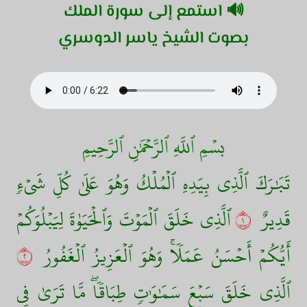
🔊 استمع إلى سورة الملك
بصوت الشيخ ياسر الدوسري
بسۡمِ ٱللَّهِ ٱلرَّحۡمَٰنِ ٱلرَّحِيمِ
تَبَٰرَكَ ٱلَّذِي بِيَدِهِ ٱلۡمُلۡكُ وَهُوَ عَلَىٰ كُلِّ شَيۡءٖ
قَدِيرٌ
١
ٱلَّذِي خَلَقَ ٱلۡمَوۡتَ وَٱلۡحَيَوٰةَ لِيَبۡلُوَكُمۡ
أَيُّكُمۡ أَحۡسَنُ عَمَلٗاۚ وَهُوَ ٱلۡعَزِيزُ ٱلۡغَفُورُ
٢
ٱلَّذِي خَلَقَ سَبۡعَ سَمَٰوَٰتٖ طِبَاقٗاۖ مَّا تَرَىٰ فِي