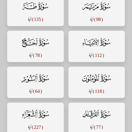
سورة مريم
سورة طه
( 98 )
آية
( 135 )
آية
سورة الأنبياء
سورة الحج
( 112 )
آية
( 78 )
آية
سورة المؤمنون
سورة النور
( 118 )
آية
( 64 )
آية
سورة الفرقان
سورة الشعراء
( 77 )
آية
( 227 )
آية