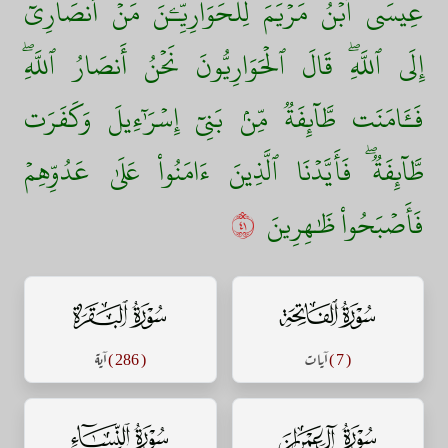
عِيسَى ٱبۡنُ مَرۡيَمَ لِلۡحَوَارِيِّـۧنَ مَنۡ أَنصَارِيٓ
إِلَى ٱللَّهِۖ قَالَ ٱلۡحَوَارِيُّونَ نَحۡنُ أَنصَارُ ٱللَّهِۖ
فَـَٔامَنَت طَّآئِفَةٞ مِّنۢ بَنِيٓ إِسۡرَٰٓءِيلَ وَكَفَرَت
طَّآئِفَةٞۖ فَأَيَّدۡنَا ٱلَّذِينَ ءَامَنُواْ عَلَىٰ عَدُوِّهِمۡ
فَأَصۡبَحُواْ ظَٰهِرِينَ
١٤
سورة الفاتحة
سورة البقرة
( 7 )
آيات
( 286 )
آية
سورة آل عمران
سورة النساء