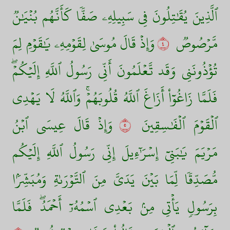
ٱلَّذِينَ يُقَٰتِلُونَ فِي سَبِيلِهِۦ صَفّٗا كَأَنَّهُم بُنۡيَٰنٞ
مَّرۡصُوصٞ
٤
وَإِذۡ قَالَ مُوسَىٰ لِقَوۡمِهِۦ يَٰقَوۡمِ لِمَ
تُؤۡذُونَنِي وَقَد تَّعۡلَمُونَ أَنِّي رَسُولُ ٱللَّهِ إِلَيۡكُمۡۖ
فَلَمَّا زَاغُوٓاْ أَزَاغَ ٱللَّهُ قُلُوبَهُمۡۚ وَٱللَّهُ لَا يَهۡدِي
ٱلۡقَوۡمَ ٱلۡفَٰسِقِينَ
٥
وَإِذۡ قَالَ عِيسَى ٱبۡنُ
مَرۡيَمَ يَٰبَنِيٓ إِسۡرَٰٓءِيلَ إِنِّي رَسُولُ ٱللَّهِ إِلَيۡكُم
مُّصَدِّقٗا لِّمَا بَيۡنَ يَدَيَّ مِنَ ٱلتَّوۡرَىٰةِ وَمُبَشِّرَۢا
بِرَسُولٖ يَأۡتِي مِنۢ بَعۡدِي ٱسۡمُهُۥٓ أَحۡمَدُۖ فَلَمَّا