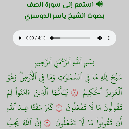
🔊 استمع إلى سورة الصف
بصوت الشيخ ياسر الدوسري
بسۡمِ ٱللَّهِ ٱلرَّحۡمَٰنِ ٱلرَّحِيمِ
سَبَّحَ لِلَّهِ مَا فِي ٱلسَّمَٰوَٰتِ وَمَا فِي ٱلۡأَرۡضِۖ وَهُوَ
ٱلۡعَزِيزُ ٱلۡحَكِيمُ
١
يَٰٓأَيُّهَا ٱلَّذِينَ ءَامَنُواْ لِمَ
تَقُولُونَ مَا لَا تَفۡعَلُونَ
٢
كَبُرَ مَقۡتًا عِندَ ٱللَّهِ
أَن تَقُولُواْ مَا لَا تَفۡعَلُونَ
٣
إِنَّ ٱللَّهَ يُحِبُّ