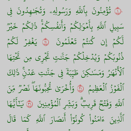
١٠
تُؤۡمِنُونَ بِٱللَّهِ وَرَسُولِهِۦ وَتُجَٰهِدُونَ فِي
سَبِيلِ ٱللَّهِ بِأَمۡوَٰلِكُمۡ وَأَنفُسِكُمۡۚ ذَٰلِكُمۡ خَيۡرٞ
لَّكُمۡ إِن كُنتُمۡ تَعۡلَمُونَ
١١
يَغۡفِرۡ لَكُمۡ
ذُنُوبَكُمۡ وَيُدۡخِلۡكُمۡ جَنَّٰتٖ تَجۡرِي مِن تَحۡتِهَا
ٱلۡأَنۡهَٰرُ وَمَسَٰكِنَ طَيِّبَةٗ فِي جَنَّٰتِ عَدۡنٖۚ ذَٰلِكَ
ٱلۡفَوۡزُ ٱلۡعَظِيمُ
١٢
وَأُخۡرَىٰ تُحِبُّونَهَاۖ نَصۡرٞ مِّنَ
ٱللَّهِ وَفَتۡحٞ قَرِيبٞۗ وَبَشِّرِ ٱلۡمُؤۡمِنِينَ
١٣
يَٰٓأَيُّهَا
ٱلَّذِينَ ءَامَنُواْ كُونُوٓاْ أَنصَارَ ٱللَّهِ كَمَا قَالَ