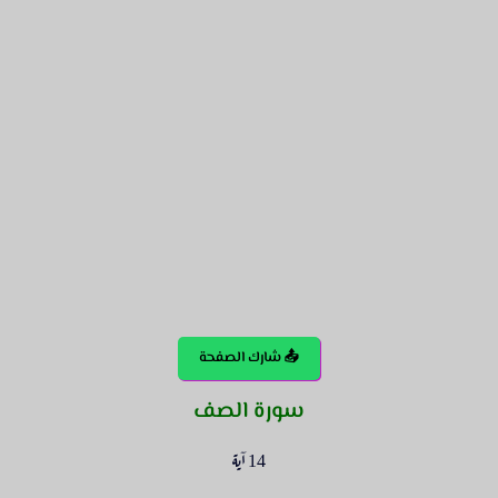
📤 شارك الصفحة
سورة الصف
14 آية