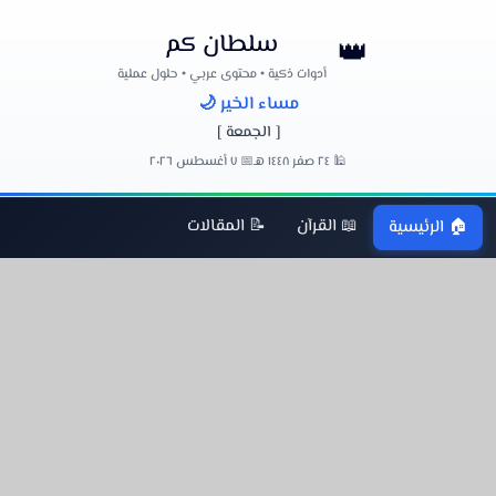
سلطان كم
👑
أدوات ذكية • محتوى عربي • حلول عملية
مساء الخير 🌙
[ الجمعة ]
🕌 ٢٤ صفر ١٤٤٨ هـ
📅 ٧ أغسطس ٢٠٢٦
📖 القرآن
📝 المقالات
🏠 الرئيسية