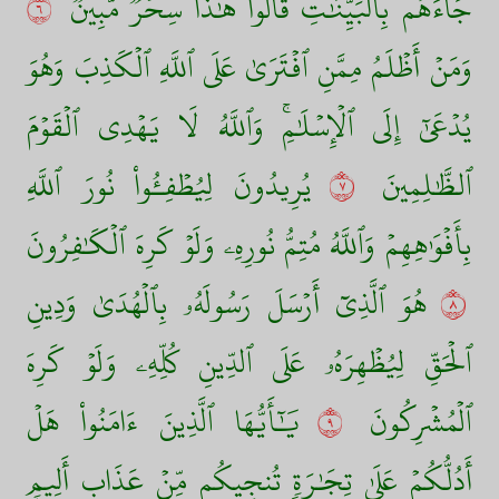
جَآءَهُم بِٱلۡبَيِّنَٰتِ قَالُواْ هَٰذَا سِحۡرٞ مُّبِينٞ
٦
وَمَنۡ أَظۡلَمُ مِمَّنِ ٱفۡتَرَىٰ عَلَى ٱللَّهِ ٱلۡكَذِبَ وَهُوَ
يُدۡعَىٰٓ إِلَى ٱلۡإِسۡلَٰمِۚ وَٱللَّهُ لَا يَهۡدِي ٱلۡقَوۡمَ
ٱلظَّٰلِمِينَ
٧
يُرِيدُونَ لِيُطۡفِـُٔواْ نُورَ ٱللَّهِ
بِأَفۡوَٰهِهِمۡ وَٱللَّهُ مُتِمُّ نُورِهِۦ وَلَوۡ كَرِهَ ٱلۡكَٰفِرُونَ
٨
هُوَ ٱلَّذِيٓ أَرۡسَلَ رَسُولَهُۥ بِٱلۡهُدَىٰ وَدِينِ
ٱلۡحَقِّ لِيُظۡهِرَهُۥ عَلَى ٱلدِّينِ كُلِّهِۦ وَلَوۡ كَرِهَ
ٱلۡمُشۡرِكُونَ
٩
يَٰٓأَيُّهَا ٱلَّذِينَ ءَامَنُواْ هَلۡ
أَدُلُّكُمۡ عَلَىٰ تِجَٰرَةٖ تُنجِيكُم مِّنۡ عَذَابٍ أَلِيمٖ