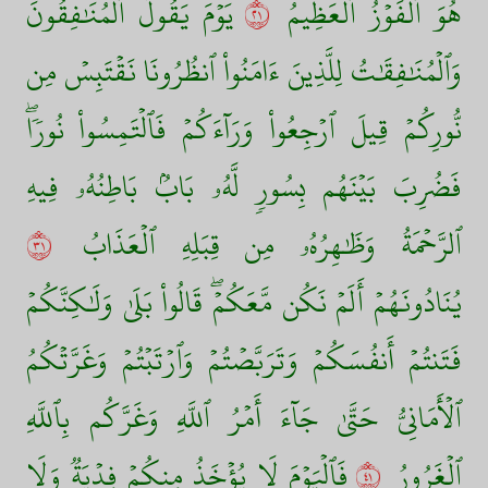
هُوَ ٱلۡفَوۡزُ ٱلۡعَظِيمُ
١٢
يَوۡمَ يَقُولُ ٱلۡمُنَٰفِقُونَ
وَٱلۡمُنَٰفِقَٰتُ لِلَّذِينَ ءَامَنُواْ ٱنظُرُونَا نَقۡتَبِسۡ مِن
نُّورِكُمۡ قِيلَ ٱرۡجِعُواْ وَرَآءَكُمۡ فَٱلۡتَمِسُواْ نُورٗاۖ
فَضُرِبَ بَيۡنَهُم بِسُورٖ لَّهُۥ بَابُۢ بَاطِنُهُۥ فِيهِ
ٱلرَّحۡمَةُ وَظَٰهِرُهُۥ مِن قِبَلِهِ ٱلۡعَذَابُ
١٣
يُنَادُونَهُمۡ أَلَمۡ نَكُن مَّعَكُمۡۖ قَالُواْ بَلَىٰ وَلَٰكِنَّكُمۡ
فَتَنتُمۡ أَنفُسَكُمۡ وَتَرَبَّصۡتُمۡ وَٱرۡتَبۡتُمۡ وَغَرَّتۡكُمُ
ٱلۡأَمَانِيُّ حَتَّىٰ جَآءَ أَمۡرُ ٱللَّهِ وَغَرَّكُم بِٱللَّهِ
ٱلۡغَرُورُ
١٤
فَٱلۡيَوۡمَ لَا يُؤۡخَذُ مِنكُمۡ فِدۡيَةٞ وَلَا