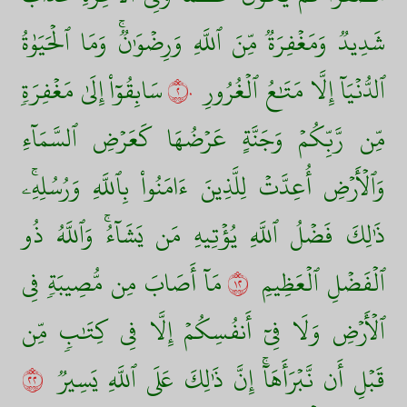
شَدِيدٞ وَمَغۡفِرَةٞ مِّنَ ٱللَّهِ وَرِضۡوَٰنٞۚ وَمَا ٱلۡحَيَوٰةُ
ٱلدُّنۡيَآ إِلَّا مَتَٰعُ ٱلۡغُرُورِ
٢٠
سَابِقُوٓاْ إِلَىٰ مَغۡفِرَةٖ
مِّن رَّبِّكُمۡ وَجَنَّةٍ عَرۡضُهَا كَعَرۡضِ ٱلسَّمَآءِ
وَٱلۡأَرۡضِ أُعِدَّتۡ لِلَّذِينَ ءَامَنُواْ بِٱللَّهِ وَرُسُلِهِۦۚ
ذَٰلِكَ فَضۡلُ ٱللَّهِ يُؤۡتِيهِ مَن يَشَآءُۚ وَٱللَّهُ ذُو
ٱلۡفَضۡلِ ٱلۡعَظِيمِ
٢١
مَآ أَصَابَ مِن مُّصِيبَةٖ فِي
ٱلۡأَرۡضِ وَلَا فِيٓ أَنفُسِكُمۡ إِلَّا فِي كِتَٰبٖ مِّن
قَبۡلِ أَن نَّبۡرَأَهَآۚ إِنَّ ذَٰلِكَ عَلَى ٱللَّهِ يَسِيرٞ
٢٢