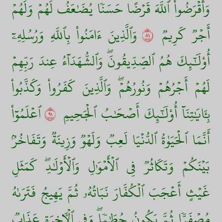
وَأَقۡرَضُواْ ٱللَّهَ قَرۡضًا حَسَنٗا يُضَٰعَفُ لَهُمۡ وَلَهُمۡ
أَجۡرٞ كَرِيمٞ
١٨
وَٱلَّذِينَ ءَامَنُواْ بِٱللَّهِ وَرُسُلِهِۦٓ
أُوْلَٰٓئِكَ هُمُ ٱلصِّدِّيقُونَۖ وَٱلشُّهَدَآءُ عِندَ رَبِّهِمۡ
لَهُمۡ أَجۡرُهُمۡ وَنُورُهُمۡۖ وَٱلَّذِينَ كَفَرُواْ وَكَذَّبُواْ
بِـَٔايَٰتِنَآ أُوْلَٰٓئِكَ أَصۡحَٰبُ ٱلۡجَحِيمِ
١٩
ٱعۡلَمُوٓاْ
أَنَّمَا ٱلۡحَيَوٰةُ ٱلدُّنۡيَا لَعِبٞ وَلَهۡوٞ وَزِينَةٞ وَتَفَاخُرُۢ
بَيۡنَكُمۡ وَتَكَاثُرٞ فِي ٱلۡأَمۡوَٰلِ وَٱلۡأَوۡلَٰدِۖ كَمَثَلِ
غَيۡثٍ أَعۡجَبَ ٱلۡكُفَّارَ نَبَاتُهُۥ ثُمَّ يَهِيجُ فَتَرَىٰهُ
مُصۡفَرّٗا ثُمَّ يَكُونُ حُطَٰمٗاۖ وَفِي ٱلۡأٓخِرَةِ عَذَابٞ