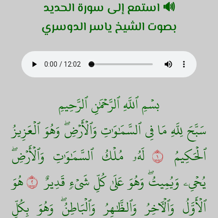
🔊 استمع إلى سورة الحديد
بصوت الشيخ ياسر الدوسري
بسۡمِ ٱللَّهِ ٱلرَّحۡمَٰنِ ٱلرَّحِيمِ
سَبَّحَ لِلَّهِ مَا فِي ٱلسَّمَٰوَٰتِ وَٱلۡأَرۡضِۖ وَهُوَ ٱلۡعَزِيزُ
ٱلۡحَكِيمُ
١
لَهُۥ مُلۡكُ ٱلسَّمَٰوَٰتِ وَٱلۡأَرۡضِۖ
يُحۡيِۦ وَيُمِيتُۖ وَهُوَ عَلَىٰ كُلِّ شَيۡءٖ قَدِيرٌ
٢
هُوَ
ٱلۡأَوَّلُ وَٱلۡأٓخِرُ وَٱلظَّٰهِرُ وَٱلۡبَاطِنُۖ وَهُوَ بِكُلِّ