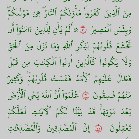
مِنَ ٱلَّذِينَ كَفَرُواْۚ مَأۡوَىٰكُمُ ٱلنَّارُۖ هِيَ مَوۡلَىٰكُمۡۖ
وَبِئۡسَ ٱلۡمَصِيرُ
١٥
۞أَلَمۡ يَأۡنِ لِلَّذِينَ ءَامَنُوٓاْ أَن
تَخۡشَعَ قُلُوبُهُمۡ لِذِكۡرِ ٱللَّهِ وَمَا نَزَلَ مِنَ ٱلۡحَقِّ
وَلَا يَكُونُواْ كَٱلَّذِينَ أُوتُواْ ٱلۡكِتَٰبَ مِن قَبۡلُ
فَطَالَ عَلَيۡهِمُ ٱلۡأَمَدُ فَقَسَتۡ قُلُوبُهُمۡۖ وَكَثِيرٞ
مِّنۡهُمۡ فَٰسِقُونَ
١٦
ٱعۡلَمُوٓاْ أَنَّ ٱللَّهَ يُحۡيِ ٱلۡأَرۡضَ
بَعۡدَ مَوۡتِهَاۚ قَدۡ بَيَّنَّا لَكُمُ ٱلۡأٓيَٰتِ لَعَلَّكُمۡ
تَعۡقِلُونَ
١٧
إِنَّ ٱلۡمُصَّدِّقِينَ وَٱلۡمُصَّدِّقَٰتِ