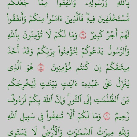
بِٱللَّهِ وَرَسُولِهِۦ وَأَنفِقُواْ مِمَّا جَعَلَكُم
مُّسۡتَخۡلَفِينَ فِيهِۖ فَٱلَّذِينَ ءَامَنُواْ مِنكُمۡ وَأَنفَقُواْ
لَهُمۡ أَجۡرٞ كَبِيرٞ
٧
وَمَا لَكُمۡ لَا تُؤۡمِنُونَ بِٱللَّهِ
وَٱلرَّسُولُ يَدۡعُوكُمۡ لِتُؤۡمِنُواْ بِرَبِّكُمۡ وَقَدۡ أَخَذَ
مِيثَٰقَكُمۡ إِن كُنتُم مُّؤۡمِنِينَ
٨
هُوَ ٱلَّذِي
يُنَزِّلُ عَلَىٰ عَبۡدِهِۦٓ ءَايَٰتِۭ بَيِّنَٰتٖ لِّيُخۡرِجَكُم
مِّنَ ٱلظُّلُمَٰتِ إِلَى ٱلنُّورِۚ وَإِنَّ ٱللَّهَ بِكُمۡ لَرَءُوفٞ
رَّحِيمٞ
٩
وَمَا لَكُمۡ أَلَّا تُنفِقُواْ فِي سَبِيلِ ٱللَّهِ
وَلِلَّهِ مِيرَٰثُ ٱلسَّمَٰوَٰتِ وَٱلۡأَرۡضِۚ لَا يَسۡتَوِي