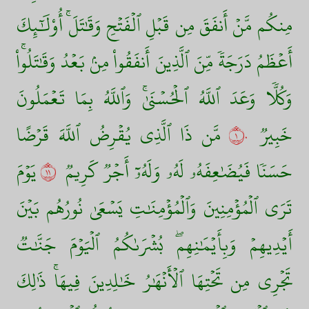
مِنكُم مَّنۡ أَنفَقَ مِن قَبۡلِ ٱلۡفَتۡحِ وَقَٰتَلَۚ أُوْلَٰٓئِكَ
أَعۡظَمُ دَرَجَةٗ مِّنَ ٱلَّذِينَ أَنفَقُواْ مِنۢ بَعۡدُ وَقَٰتَلُواْۚ
وَكُلّٗا وَعَدَ ٱللَّهُ ٱلۡحُسۡنَىٰۚ وَٱللَّهُ بِمَا تَعۡمَلُونَ
خَبِيرٞ
١٠
مَّن ذَا ٱلَّذِي يُقۡرِضُ ٱللَّهَ قَرۡضًا
حَسَنٗا فَيُضَٰعِفَهُۥ لَهُۥ وَلَهُۥٓ أَجۡرٞ كَرِيمٞ
١١
يَوۡمَ
تَرَى ٱلۡمُؤۡمِنِينَ وَٱلۡمُؤۡمِنَٰتِ يَسۡعَىٰ نُورُهُم بَيۡنَ
أَيۡدِيهِمۡ وَبِأَيۡمَٰنِهِمۖ بُشۡرَىٰكُمُ ٱلۡيَوۡمَ جَنَّٰتٞ
تَجۡرِي مِن تَحۡتِهَا ٱلۡأَنۡهَٰرُ خَٰلِدِينَ فِيهَاۚ ذَٰلِكَ