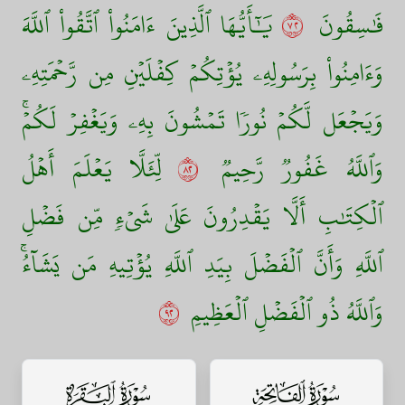
فَٰسِقُونَ
٢٧
يَٰٓأَيُّهَا ٱلَّذِينَ ءَامَنُواْ ٱتَّقُواْ ٱللَّهَ
وَءَامِنُواْ بِرَسُولِهِۦ يُؤۡتِكُمۡ كِفۡلَيۡنِ مِن رَّحۡمَتِهِۦ
وَيَجۡعَل لَّكُمۡ نُورٗا تَمۡشُونَ بِهِۦ وَيَغۡفِرۡ لَكُمۡۚ
وَٱللَّهُ غَفُورٞ رَّحِيمٞ
٢٨
لِّئَلَّا يَعۡلَمَ أَهۡلُ
ٱلۡكِتَٰبِ أَلَّا يَقۡدِرُونَ عَلَىٰ شَيۡءٖ مِّن فَضۡلِ
ٱللَّهِ وَأَنَّ ٱلۡفَضۡلَ بِيَدِ ٱللَّهِ يُؤۡتِيهِ مَن يَشَآءُۚ
وَٱللَّهُ ذُو ٱلۡفَضۡلِ ٱلۡعَظِيمِ
٢٩
سورة الفاتحة
سورة البقرة