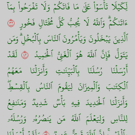
لِّكَيۡلَا تَأۡسَوۡاْ عَلَىٰ مَا فَاتَكُمۡ وَلَا تَفۡرَحُواْ بِمَآ
ءَاتَىٰكُمۡۗ وَٱللَّهُ لَا يُحِبُّ كُلَّ مُخۡتَالٖ فَخُورٍ
٢٣
ٱلَّذِينَ يَبۡخَلُونَ وَيَأۡمُرُونَ ٱلنَّاسَ بِٱلۡبُخۡلِۗ وَمَن
يَتَوَلَّ فَإِنَّ ٱللَّهَ هُوَ ٱلۡغَنِيُّ ٱلۡحَمِيدُ
٢٤
لَقَدۡ
أَرۡسَلۡنَا رُسُلَنَا بِٱلۡبَيِّنَٰتِ وَأَنزَلۡنَا مَعَهُمُ
ٱلۡكِتَٰبَ وَٱلۡمِيزَانَ لِيَقُومَ ٱلنَّاسُ بِٱلۡقِسۡطِۖ
وَأَنزَلۡنَا ٱلۡحَدِيدَ فِيهِ بَأۡسٞ شَدِيدٞ وَمَنَٰفِعُ
لِلنَّاسِ وَلِيَعۡلَمَ ٱللَّهُ مَن يَنصُرُهُۥ وَرُسُلَهُۥ
بِٱلۡغَيۡبِۚ إِنَّ ٱللَّهَ قَوِيٌّ عَزِيزٞ
٢٥
وَلَقَدۡ أَرۡسَلۡنَا