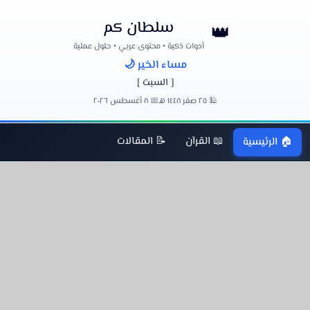
سلطان كم
👑
أدوات ذكية • محتوى عربي • حلول عملية
مساء الخير 🌙
[ السبت ]
🕌 ٢٥ صفر ١٤٤٨ هـ
📅 ٨ أغسطس ٢٠٢٦
📖 القرآن
📝 المقالات
🏠 الرئيسية