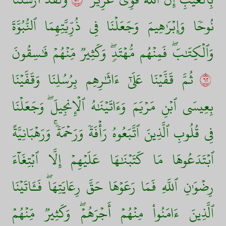
نُوحٗا وَإِبۡرَٰهِيمَ وَجَعَلۡنَا فِي ذُرِّيَّتِهِمَا ٱلنُّبُوَّةَ
وَٱلۡكِتَٰبَۖ فَمِنۡهُم مُّهۡتَدٖۖ وَكَثِيرٞ مِّنۡهُمۡ فَٰسِقُونَ
٢٦
ثُمَّ قَفَّيۡنَا عَلَىٰٓ ءَاثَٰرِهِم بِرُسُلِنَا وَقَفَّيۡنَا
بِعِيسَى ٱبۡنِ مَرۡيَمَ وَءَاتَيۡنَٰهُ ٱلۡإِنجِيلَۖ وَجَعَلۡنَا
فِي قُلُوبِ ٱلَّذِينَ ٱتَّبَعُوهُ رَأۡفَةٗ وَرَحۡمَةٗۚ وَرَهۡبَانِيَّةً
ٱبۡتَدَعُوهَا مَا كَتَبۡنَٰهَا عَلَيۡهِمۡ إِلَّا ٱبۡتِغَآءَ
رِضۡوَٰنِ ٱللَّهِ فَمَا رَعَوۡهَا حَقَّ رِعَايَتِهَاۖ فَـَٔاتَيۡنَا
ٱلَّذِينَ ءَامَنُواْ مِنۡهُمۡ أَجۡرَهُمۡۖ وَكَثِيرٞ مِّنۡهُمۡ