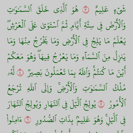
شَيۡءٍ عَلِيمٌ
٣
هُوَ ٱلَّذِي خَلَقَ ٱلسَّمَٰوَٰتِ
وَٱلۡأَرۡضَ فِي سِتَّةِ أَيَّامٖ ثُمَّ ٱسۡتَوَىٰ عَلَى ٱلۡعَرۡشِۖ
يَعۡلَمُ مَا يَلِجُ فِي ٱلۡأَرۡضِ وَمَا يَخۡرُجُ مِنۡهَا وَمَا
يَنزِلُ مِنَ ٱلسَّمَآءِ وَمَا يَعۡرُجُ فِيهَاۖ وَهُوَ مَعَكُمۡ
أَيۡنَ مَا كُنتُمۡۚ وَٱللَّهُ بِمَا تَعۡمَلُونَ بَصِيرٞ
٤
لَّهُۥ
مُلۡكُ ٱلسَّمَٰوَٰتِ وَٱلۡأَرۡضِۚ وَإِلَى ٱللَّهِ تُرۡجَعُ
ٱلۡأُمُورُ
٥
يُولِجُ ٱلَّيۡلَ فِي ٱلنَّهَارِ وَيُولِجُ ٱلنَّهَارَ
فِي ٱلَّيۡلِۚ وَهُوَ عَلِيمُۢ بِذَاتِ ٱلصُّدُورِ
٦
ءَامِنُواْ