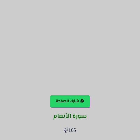
📤 شارك الصفحة
سورة الأنعام
165 آية