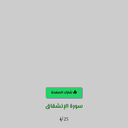
📤 شارك الصفحة
سورة الإنشقاق
25 آية