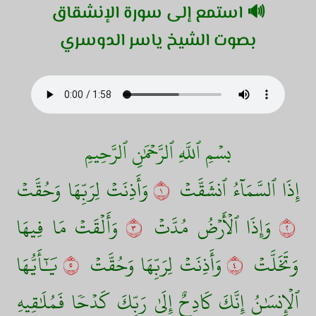
🔊 استمع إلى سورة الإنشقاق
بصوت الشيخ ياسر الدوسري
بسۡمِ ٱللَّهِ ٱلرَّحۡمَٰنِ ٱلرَّحِيمِ
إِذَا ٱلسَّمَآءُ ٱنشَقَّتۡ
١
وَأَذِنَتۡ لِرَبِّهَا وَحُقَّتۡ
٢
وَإِذَا ٱلۡأَرۡضُ مُدَّتۡ
٣
وَأَلۡقَتۡ مَا فِيهَا
وَتَخَلَّتۡ
٤
وَأَذِنَتۡ لِرَبِّهَا وَحُقَّتۡ
٥
يَٰٓأَيُّهَا
ٱلۡإِنسَٰنُ إِنَّكَ كَادِحٌ إِلَىٰ رَبِّكَ كَدۡحٗا فَمُلَٰقِيهِ