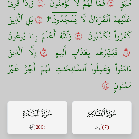
طَبَقٖ
١٩
فَمَا لَهُمۡ لَا يُؤۡمِنُونَ
٢٠
وَإِذَا قُرِئَ
عَلَيۡهِمُ ٱلۡقُرۡءَانُ لَا يَسۡجُدُونَۤ۩
٢١
بَلِ ٱلَّذِينَ
كَفَرُواْ يُكَذِّبُونَ
٢٢
وَٱللَّهُ أَعۡلَمُ بِمَا يُوعُونَ
٢٣
فَبَشِّرۡهُم بِعَذَابٍ أَلِيمٍ
٢٤
إِلَّا ٱلَّذِينَ
ءَامَنُواْ وَعَمِلُواْ ٱلصَّٰلِحَٰتِ لَهُمۡ أَجۡرٌ غَيۡرُ
مَمۡنُونِۭ
٢٥
سورة الفاتحة
سورة البقرة
( 7 )
آيات
( 286 )
آية