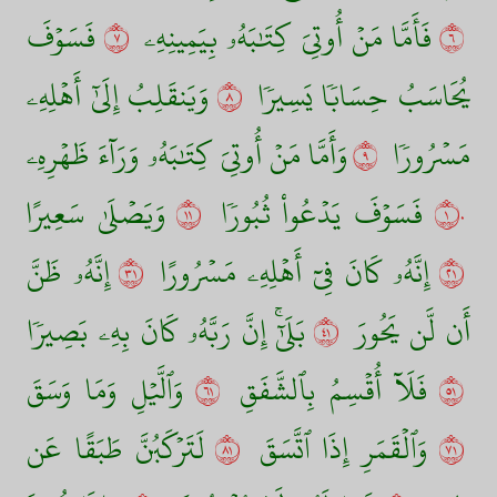
٦
فَأَمَّا مَنۡ أُوتِيَ كِتَٰبَهُۥ بِيَمِينِهِۦ
٧
فَسَوۡفَ
يُحَاسَبُ حِسَابٗا يَسِيرٗا
٨
وَيَنقَلِبُ إِلَىٰٓ أَهۡلِهِۦ
مَسۡرُورٗا
٩
وَأَمَّا مَنۡ أُوتِيَ كِتَٰبَهُۥ وَرَآءَ ظَهۡرِهِۦ
١٠
فَسَوۡفَ يَدۡعُواْ ثُبُورٗا
١١
وَيَصۡلَىٰ سَعِيرًا
١٢
إِنَّهُۥ كَانَ فِيٓ أَهۡلِهِۦ مَسۡرُورًا
١٣
إِنَّهُۥ ظَنَّ
أَن لَّن يَحُورَ
١٤
بَلَىٰٓۚ إِنَّ رَبَّهُۥ كَانَ بِهِۦ بَصِيرٗا
١٥
فَلَآ أُقۡسِمُ بِٱلشَّفَقِ
١٦
وَٱلَّيۡلِ وَمَا وَسَقَ
١٧
وَٱلۡقَمَرِ إِذَا ٱتَّسَقَ
١٨
لَتَرۡكَبُنَّ طَبَقًا عَن