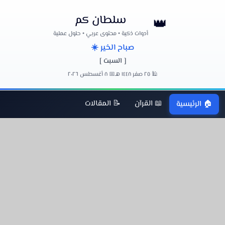
سلطان كم
👑
أدوات ذكية • محتوى عربي • حلول عملية
صباح الخير ☀️
[ السبت ]
🕌 ٢٥ صفر ١٤٤٨ هـ
📅 ٨ أغسطس ٢٠٢٦
📖 القرآن
📝 المقالات
🏠 الرئيسية