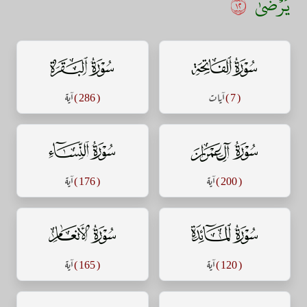
يَرۡضَىٰ
٢١
سورة الفاتحة
سورة البقرة
( 7 )
آيات
( 286 )
آية
سورة آل عمران
سورة النساء
( 200 )
آية
( 176 )
آية
سورة المائدة
سورة الأنعام
( 120 )
آية
( 165 )
آية