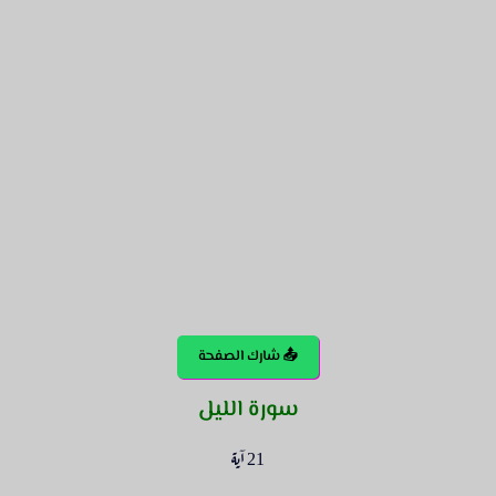
📤 شارك الصفحة
سورة الليل
21 آية