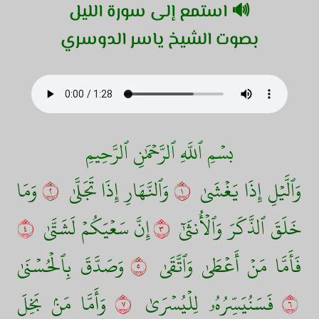
🔊 استمع إلى سورة الليل
بصوت الشيخ ياسر الدوسري
بسۡمِ ٱللَّهِ ٱلرَّحۡمَٰنِ ٱلرَّحِيمِ
وَٱلَّيۡلِ إِذَا يَغۡشَىٰ
١
وَٱلنَّهَارِ إِذَا تَجَلَّىٰ
٢
وَمَا
خَلَقَ ٱلذَّكَرَ وَٱلۡأُنثَىٰٓ
٣
إِنَّ سَعۡيَكُمۡ لَشَتَّىٰ
٤
فَأَمَّا مَنۡ أَعۡطَىٰ وَٱتَّقَىٰ
٥
وَصَدَّقَ بِٱلۡحُسۡنَىٰ
٦
فَسَنُيَسِّرُهُۥ لِلۡيُسۡرَىٰ
٧
وَأَمَّا مَنۢ بَخِلَ