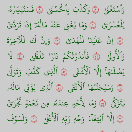
وَٱسۡتَغۡنَىٰ
٨
وَكَذَّبَ بِٱلۡحُسۡنَىٰ
٩
فَسَنُيَسِّرُهُۥ
لِلۡعُسۡرَىٰ
١٠
وَمَا يُغۡنِي عَنۡهُ مَالُهُۥٓ إِذَا تَرَدَّىٰٓ
١١
إِنَّ عَلَيۡنَا لَلۡهُدَىٰ
١٢
وَإِنَّ لَنَا لَلۡأٓخِرَةَ
وَٱلۡأُولَىٰ
١٣
فَأَنذَرۡتُكُمۡ نَارٗا تَلَظَّىٰ
١٤
لَا
يَصۡلَىٰهَآ إِلَّا ٱلۡأَشۡقَى
١٥
ٱلَّذِي كَذَّبَ وَتَوَلَّىٰ
١٦
وَسَيُجَنَّبُهَا ٱلۡأَتۡقَى
١٧
ٱلَّذِي يُؤۡتِي مَالَهُۥ
يَتَزَكَّىٰ
١٨
وَمَا لِأَحَدٍ عِندَهُۥ مِن نِّعۡمَةٖ تُجۡزَىٰٓ
١٩
إِلَّا ٱبۡتِغَآءَ وَجۡهِ رَبِّهِ ٱلۡأَعۡلَىٰ
٢٠
وَلَسَوۡفَ