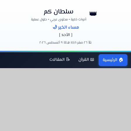
سلطان كم
👑
أدوات ذكية • محتوى عربي • حلول عملية
مساء الخير 🌙
[ الأحد ]
🕌 ٢٦ صفر ١٤٤٨ هـ
📅 ٩ أغسطس ٢٠٢٦
📖 القرآن
📝 المقالات
🏠 الرئيسية