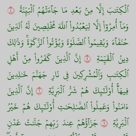
ٱلۡكِتَٰبَ إِلَّا مِنۢ بَعۡدِ مَا جَآءَتۡهُمُ ٱلۡبَيِّنَةُ
٤
وَمَآ أُمِرُوٓاْ إِلَّا لِيَعۡبُدُواْ ٱللَّهَ مُخۡلِصِينَ لَهُ ٱلدِّينَ
حُنَفَآءَ وَيُقِيمُواْ ٱلصَّلَوٰةَ وَيُؤۡتُواْ ٱلزَّكَوٰةَۚ وَذَٰلِكَ
دِينُ ٱلۡقَيِّمَةِ
٥
إِنَّ ٱلَّذِينَ كَفَرُواْ مِنۡ أَهۡلِ
ٱلۡكِتَٰبِ وَٱلۡمُشۡرِكِينَ فِي نَارِ جَهَنَّمَ خَٰلِدِينَ
فِيهَآۚ أُوْلَٰٓئِكَ هُمۡ شَرُّ ٱلۡبَرِيَّةِ
٦
إِنَّ ٱلَّذِينَ
ءَامَنُواْ وَعَمِلُواْ ٱلصَّٰلِحَٰتِ أُوْلَٰٓئِكَ هُمۡ خَيۡرُ
ٱلۡبَرِيَّةِ
٧
جَزَآؤُهُمۡ عِندَ رَبِّهِمۡ جَنَّٰتُ عَدۡنٖ