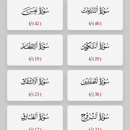
سورة النازعات
سورة عبس
( 46 )
آية
( 42 )
آية
سورة التكوير
سورة الإنفطار
( 29 )
آية
( 19 )
آية
سورة المطففين
سورة الإنشقاق
( 36 )
آية
( 25 )
آية
سورة البروج
سورة الطارق
( 22 )
آية
( 17 )
آية