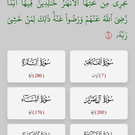
تَجۡرِي مِن تَحۡتِهَا ٱلۡأَنۡهَٰرُ خَٰلِدِينَ فِيهَآ أَبَدٗاۖ
رَّضِيَ ٱللَّهُ عَنۡهُمۡ وَرَضُواْ عَنۡهُۚ ذَٰلِكَ لِمَنۡ خَشِيَ
رَبَّهُۥ
٨
سورة الفاتحة
سورة البقرة
( 7 )
آيات
( 286 )
آية
سورة آل عمران
سورة النساء
( 200 )
آية
( 176 )
آية