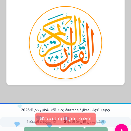
جميع الأدوات مجانية ومصممة بحب 💙
•
سلطان كم © 2026
اضغط رقم الآية لنسخها
المتواجدون الآن
😀 الزوار:
0
|
🤖 محركات البحث:
1
▲