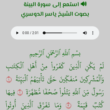
🔊 استمع إلى سورة البينة
بصوت الشيخ ياسر الدوسري
بسۡمِ ٱللَّهِ ٱلرَّحۡمَٰنِ ٱلرَّحِيمِ
لَمۡ يَكُنِ ٱلَّذِينَ كَفَرُواْ مِنۡ أَهۡلِ ٱلۡكِتَٰبِ
وَٱلۡمُشۡرِكِينَ مُنفَكِّينَ حَتَّىٰ تَأۡتِيَهُمُ ٱلۡبَيِّنَةُ
١
رَسُولٞ مِّنَ ٱللَّهِ يَتۡلُواْ صُحُفٗا مُّطَهَّرَةٗ
٢
فِيهَا
كُتُبٞ قَيِّمَةٞ
٣
وَمَا تَفَرَّقَ ٱلَّذِينَ أُوتُواْ