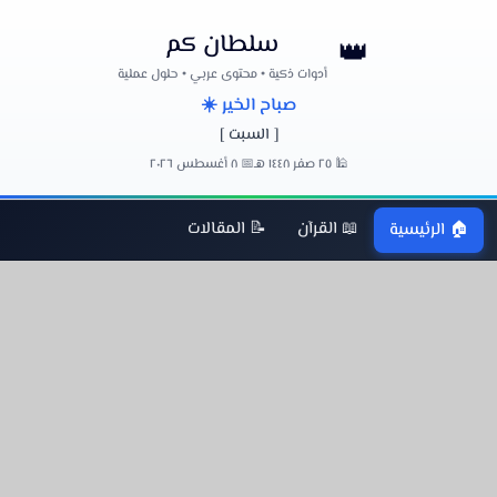
سلطان كم
👑
أدوات ذكية • محتوى عربي • حلول عملية
صباح الخير ☀️
[ السبت ]
🕌 ٢٥ صفر ١٤٤٨ هـ
📅 ٨ أغسطس ٢٠٢٦
📖 القرآن
📝 المقالات
🏠 الرئيسية