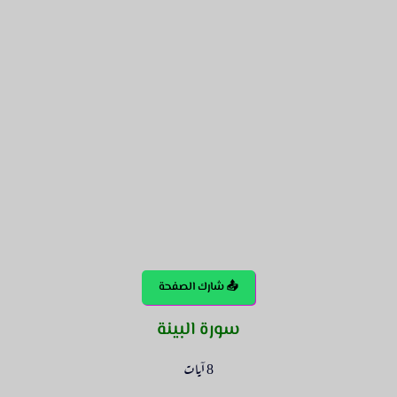
📤 شارك الصفحة
سورة البينة
8 آيات