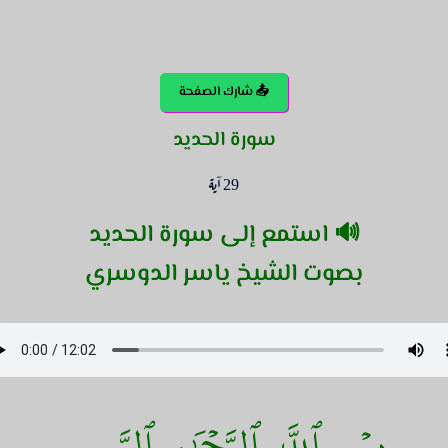
📤 شارك الصفحة
سورة الحديد
29 آية
🔊 استمع إلى سورة الحديد
بصوت الشيخ ياسر الدوسري