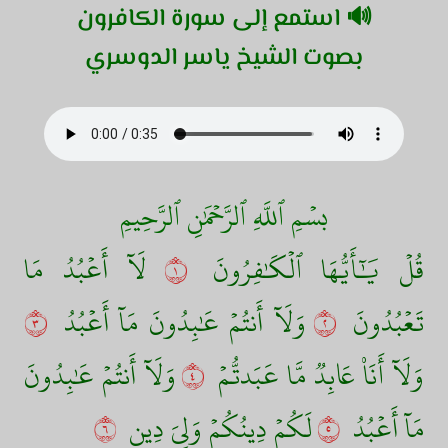
🔊 استمع إلى سورة الكافرون
بصوت الشيخ ياسر الدوسري
بسۡمِ ٱللَّهِ ٱلرَّحۡمَٰنِ ٱلرَّحِيمِ
قُلۡ يَٰٓأَيُّهَا ٱلۡكَٰفِرُونَ
١
لَآ أَعۡبُدُ مَا
تَعۡبُدُونَ
٢
وَلَآ أَنتُمۡ عَٰبِدُونَ مَآ أَعۡبُدُ
٣
وَلَآ أَنَا۠ عَابِدٞ مَّا عَبَدتُّمۡ
٤
وَلَآ أَنتُمۡ عَٰبِدُونَ
مَآ أَعۡبُدُ
٥
لَكُمۡ دِينُكُمۡ وَلِيَ دِينِ
٦