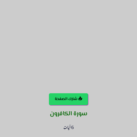
📤 شارك الصفحة
سورة الكافرون
6 آيات