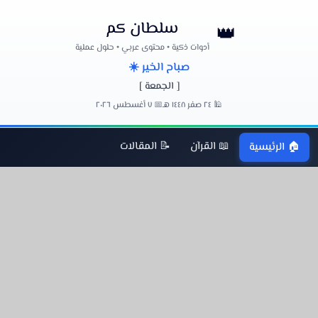
سلطان كم
👑
أدوات ذكية • محتوى عربي • حلول عملية
صباح الخير ☀️
[ الجمعة ]
🕌 ٢٤ صفر ١٤٤٨ هـ
📅 ٧ أغسطس ٢٠٢٦
📖 القرآن
📝 المقالات
🏠 الرئيسية