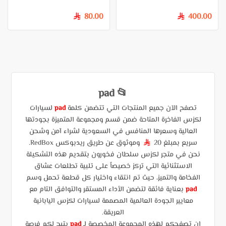
80.00
400.00
§
§
📂 pad
تصفح الآن جميع المنتجات التي تتضمن كلمة
pad
لسيارات
لكزس الفاخرة المتاحة ضمن قسم ومجموعة المتميزة بجودتها
العالية وسعرها المنافس في السعودية لشراء آمن وشحن
سريع بمبلغ 20
وموثوق عن طريق ريدبوكس RedBox.
§
نحن في متجر لكزس سلطان فخورون بتقديم هذه التشكيلة
الاستثنائية التي تركز خصيصاً على تلبية تطلعات عشاق
الفخامة والتميز، حيث تم انتقاء واختيار كل قطعة تحمل وسم
pad
بعناية فائقة لتضمن الأداء المستقر والتوافق التام مع
معايير الجودة العالمية المصممة لسيارات لكزس اليابانية
العريقة.
إن تصفحكم لهذه المجموعة المخصصة لـ
pad
يتيح لكم فرصة