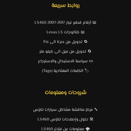
روابط سريعة
📖 أرقام قطع غيار LS460 2007-2017
📖 كتالوجات Lexus LS
🔁 تحويل من Kpa الى Psi
🔄 تحويل من ميل الى كيلو متر
📜 سياسة الاستبدال والاسترجاع
🏷️ الكلمات المفتاحية (Tags)
شروحات ومعلومات
🔧 مركز مناقشة مشاكل سيارات لكزس
🛠️ حلول وإصلاحات لكزس LS460
🌪️ معلومات عن فلاتر LS460