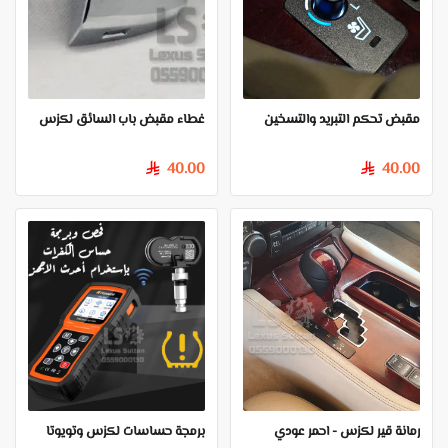
مقبض تحكم التبريد والتسخين
غطاء مقبض باب السائق لكزس
40.00
40.00
§
§
رمانة قير لكزس - احمر عودي
برمجة حساسات لكزس وتويوتا