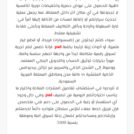
ذهبية للحصول على عروض حصرية وتخفيضات دورية تنافسية
لا تجدونها في أي مكان آخر داخل المملكة، مما يجعل عملية
تحديث سيارتكم أو إضافة لمسات من الأناقة إليها أمراً في
غاية السهولة والراحة وبأقل التكاليف الممكنة وبأعلى كفاءة
تشغيلية ممتدة.
سواء كنتم تبحثون عن إكسسوارات فريدة، أو قطع غيار
متميزة، أو أدوات زينة ترتبط بكلمة
pad
، فإننا نضمن لكم تجربة
تسوق رقمية متكاملة تبدأ من واجهة تصفح سلسة وآمنة،
مروراً بخيارات توثيق الحساب والتحويل البنكي المعتمد،
ووصولاً إلى الشحن الذكي والسريع عبر خزائن ريدبوكس
الذكية المنتشرة in كافة مدن ومناطق المملكة العربية
السعودية.
لا تترددوا في استكشاف تفاصيل المنتجات المتاحة واختيار ما
يناسب احتياجاتكم اليومية من تصنيف
pad
، وفي حال وجود
أي استفسار أو رغبة في الحصول على دعم فني متخصص،
فإن فريق خدمة عملاء لكزس سلطان متواجد دائماً لخدمتكم
وإرشادكم ومساعدتكم لضمان رحلة تسوق آمنة وموفقة
بنسبة 100%.