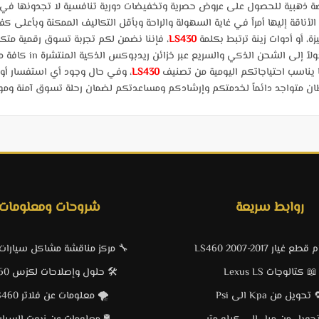
ة ذهبية للحصول على عروض حصرية وتخفيضات دورية تنافسية لا تجدونها في أ
لأناقة إليها أمراً في غاية السهولة والراحة وبأقل التكاليف الممكنة وبأعلى كف
، أو أدوات زينة ترتبط بكلمة
LS430
، فإننا نضمن لكم تجربة تسوق رقمية متكام
ذكي والسريع عبر خزائن ريدبوكس الذكية المنتشرة in كافة مدن ومناطق المملكة العربية السعودية.
ا يناسب احتياجاتكم اليومية من تصنيف
LS430
، وفي حال وجود أي استفسار أ
 متواجد دائماً لخدمتكم وإرشادكم ومساعدتكم لضمان رحلة تسوق آمنة وموفقة ب
روابط سريعة
شروحات ومعلومات
 غيار LS460 2007-2017
🔧 مركز مناقشة مشاكل سيارا
📖 كتالوجات Lexus LS
🛠️ حلول وإصلاحات لكزس LS460
تحويل من Kpa الى Psi
🌪️ معلومات عن فلاتر LS460