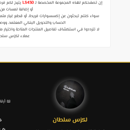
إن تصفحكم لهذه المجموعة المخصصة لـ
LS430
يتيح لكم فرص
أو إضافة لمسات من ا
سواء كنتم تبحثون عن إكسسوارات فريدة، أو قطع غيار متميزة
الحساب والتحويل البنكي المعتمد، ووصولاً إلى الشحن ال
لا تترددوا في استكشاف تفاصيل المنتجات المتاحة واختيار م
عملاء لكزس سلطان
📖 أرقام قطع
لكزس سلطان
🔁 