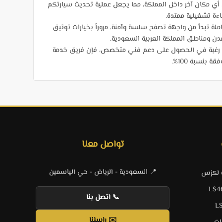
ي مكان آخر داخل المملكة، مما يجعل عملية تحديث سيارتكم
اءة تشغيلية ممتدة.
لة تبدأ من واجهة تصفح سلسة وآمنة، مروراً بخيارات توثيق
و رغبة في الحصول على دعم فني متخصص، فإن فريق خدمة
نسبة 100%.
تواصل معنا
📍 السعودية - الرياض - حي الياسمين
ت لكزس
📞 اتصل بنا
✉️ راسلنا