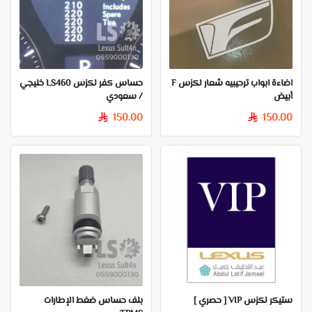
اضاءة ابواب ترحيبيه شعار لكزس F
حساس كفر لكزس LS460 خليجي
أبيض
/ سعودي
150.00
150.00
§
§
ستيكر لكزس VIP [ حصري ]
بلف حساس ضغط الإطارات