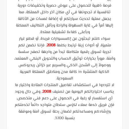
فرصة ذهبية للحصول على عروض حصرية وتخفيضات دورية
تنافسية لا تجدونها في أي مكان آخر داخل المملكة، مما
يجعل عملية تحديث سيارتكم أو إضافة لمسات من الأناقة
إليها أمراً في غاية السهولة والراحة وبأقل التكاليف الممكنة
وبأعلى كفاءة تشغيلية ممتدة.
سواء كنتم تبحثون عن إكسسوارات فريدة، أو قطع غيار
متميزة، أو أدوات زينة ترتبط بكلمة
2008
، فإننا نضمن لكم
تجربة تسوق رقمية متكاملة تبدأ من واجهة تصفح سلسة
وآمنة، مروراً بخيارات توثيق الحساب والتحويل البنكي المعتمد،
ووصولاً إلى الشحن الذكي والسريع عبر خزائن ريدبوكس
الذكية المنتشرة in كافة مدن ومناطق المملكة العربية
السعودية.
لا تترددوا في استكشاف تفاصيل المنتجات المتاحة واختيار ما
يناسب احتياجاتكم اليومية من تصنيف
2008
، وفي حال وجود
أي استفسار أو رغبة في الحصول على دعم فني متخصص،
فإن فريق خدمة عملاء لكزس سلطان متواجد دائماً لخدمتكم
وإرشادكم ومساعدتكم لضمان رحلة تسوق آمنة وموفقة
بنسبة 100%.