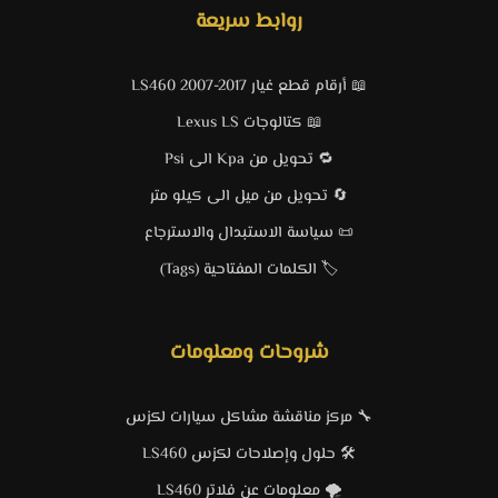
روابط سريعة
📖 أرقام قطع غيار LS460 2007-2017
📖 كتالوجات Lexus LS
🔁 تحويل من Kpa الى Psi
🔄 تحويل من ميل الى كيلو متر
📜 سياسة الاستبدال والاسترجاع
🏷️ الكلمات المفتاحية (Tags)
شروحات ومعلومات
🔧 مركز مناقشة مشاكل سيارات لكزس
🛠️ حلول وإصلاحات لكزس LS460
🌪️ معلومات عن فلاتر LS460