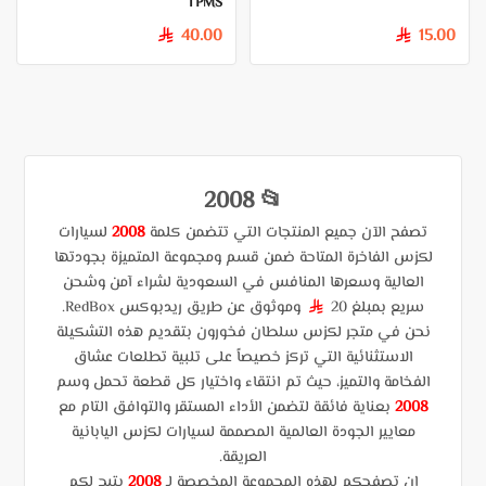
TPMS
40.00
15.00
§
§
📂 2008
تصفح الآن جميع المنتجات التي تتضمن كلمة
2008
لسيارات
لكزس الفاخرة المتاحة ضمن قسم ومجموعة المتميزة بجودتها
العالية وسعرها المنافس في السعودية لشراء آمن وشحن
سريع بمبلغ 20
وموثوق عن طريق ريدبوكس RedBox.
§
نحن في متجر لكزس سلطان فخورون بتقديم هذه التشكيلة
الاستثنائية التي تركز خصيصاً على تلبية تطلعات عشاق
الفخامة والتميز، حيث تم انتقاء واختيار كل قطعة تحمل وسم
2008
بعناية فائقة لتضمن الأداء المستقر والتوافق التام مع
معايير الجودة العالمية المصممة لسيارات لكزس اليابانية
العريقة.
إن تصفحكم لهذه المجموعة المخصصة لـ
2008
يتيح لكم