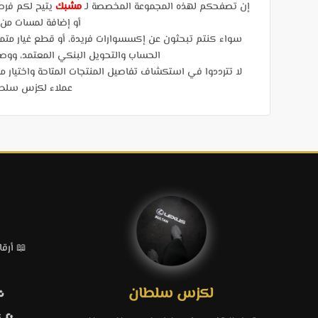
إن تصفحكم لهذه المجموعة المخصصة لـ
مشبك
يتيح لكم فرص
أو إضافة لمسات من ا
سواء كنتم تبحثون عن إكسسوارات فريدة، أو قطع غيار متميزة
الحساب والتحويل البنكي المعتمد، ووصولاً إلى الشحن ال
لا تترددوا في استكشاف تفاصيل المنتجات المتاحة واختيار م
عملاء لكزس سلطان
📖 أرقام قطع
لكزس سلطان
🔁 