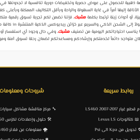
ة ذهبية للحصول على عروض حصرية وتخفيضات دورية تنافسية لا تجدونها في أ
لأناقة إليها أمراً في غاية السهولة والراحة وبأقل التكاليف الممكنة وبأعلى كف
، أو أدوات زينة ترتبط بكلمة
مشبك
، فإننا نضمن لكم تجربة تسوق رقمية متكام
ذكي والسريع عبر خزائن ريدبوكس الذكية المنتشرة in كافة مدن ومناطق المملكة العربية السعودية.
ا يناسب احتياجاتكم اليومية من تصنيف
مشبك
، وفي حال وجود أي استفسار أ
 متواجد دائماً لخدمتكم وإرشادكم ومساعدتكم لضمان رحلة تسوق آمنة وموفقة ب
روابط سريعة
شروحات ومعلومات
 غيار LS460 2007-2017
🔧 مركز مناقشة مشاكل سيارا
📖 كتالوجات Lexus LS
🛠️ حلول وإصلاحات لكزس LS460
تحويل من Kpa الى Psi
🌪️ معلومات عن فلاتر LS460