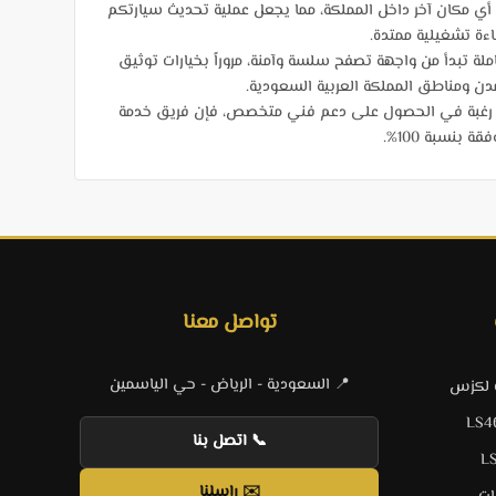
ي مكان آخر داخل المملكة، مما يجعل عملية تحديث سيارتكم
اءة تشغيلية ممتدة.
لة تبدأ من واجهة تصفح سلسة وآمنة، مروراً بخيارات توثيق
و رغبة في الحصول على دعم فني متخصص، فإن فريق خدمة
نسبة 100%.
تواصل معنا
📍 السعودية - الرياض - حي الياسمين
ت لكزس
📞 اتصل بنا
✉️ راسلنا