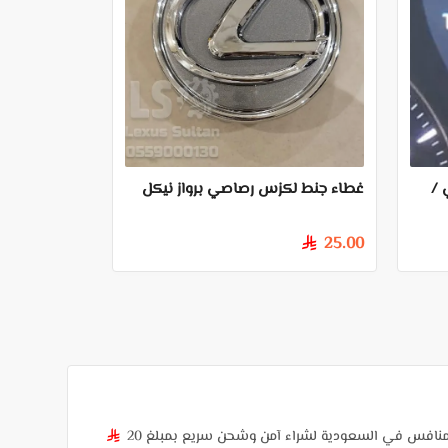
 خليجي /
غطاء جنط لكزس رصاصي برواز نيكل
25.00
§
منافس في السعودية لشراء آمن وشحن سريع بمبلغ 20
§