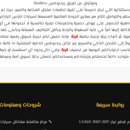
وموثوق عن طريق ريدبوكس RedBox.
ثنائية التي تركز خصيصاً على تلبية تطلعات عشاق الفخامة والتميز، حيث تم
ستقر والتوافق التام مع معايير الجودة العالمية المصممة لسيارات لكزس اليابانية
ذهبية للحصول على عروض حصرية وتخفيضات دورية تنافسية لا تجدونها في أي م
ناقة إليها أمراً في غاية السهولة والراحة وبأقل التكاليف الممكنة وبأعلى كفا
ة، أو أدوات زينة ترتبط بكلمة
قربة
، فإننا نضمن لكم تجربة تسوق رقمية متكامل
ذكي والسريع عبر خزائن ريدبوكس الذكية المنتشرة in كافة مدن ومناطق المملكة العربية السعودية.
يناسب احتياجاتكم اليومية من تصنيف
قربة
، وفي حال وجود أي استفسار أو رغ
اجد دائماً لخدمتكم وإرشادكم ومساعدتكم لضمان رحلة تسوق آمنة وموفقة بنسب
روابط سريعة
شروحات ومعلومات
 غيار LS460 2007-2017
🔧 مركز مناقشة مشاكل سيارا