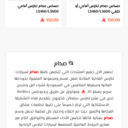
حساس صدام لكزس أمامي أو
حساس صدام لكزس أمامي
خلفي LS460/LS600
LS460/LS600
150.00
150.00
§
§
📂 صدام
تصفح الآن جميع المنتجات التي تتضمن كلمة
صدام
لسيارات
لكزس الفاخرة المتاحة ضمن قسم ومجموعة المتميزة بجودتها
العالية وسعرها المنافس في السعودية لشراء آمن وشحن
سريع بمبلغ 20
وموثوق عن طريق ريدبوكس RedBox.
§
نحن في متجر لكزس سلطان فخورون بتقديم هذه التشكيلة
الاستثنائية التي تركز خصيصاً على تلبية تطلعات عشاق
الفخامة والتميز، حيث تم انتقاء واختيار كل قطعة تحمل وسم
صدام
بعناية فائقة لتضمن الأداء المستقر والتوافق التام مع
معايير الجودة العالمية المصممة لسيارات لكزس اليابانية