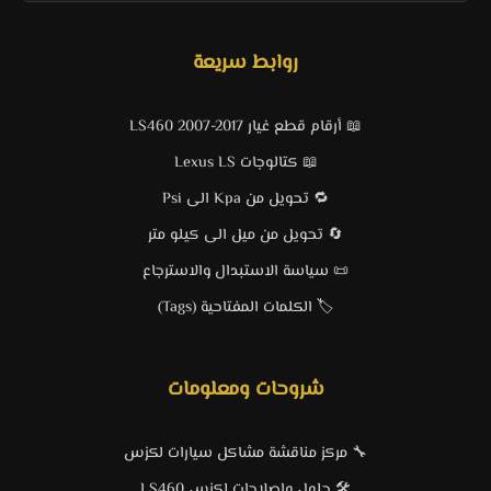
روابط سريعة
📖 أرقام قطع غيار LS460 2007-2017
📖 كتالوجات Lexus LS
🔁 تحويل من Kpa الى Psi
🔄 تحويل من ميل الى كيلو متر
📜 سياسة الاستبدال والاسترجاع
🏷️ الكلمات المفتاحية (Tags)
شروحات ومعلومات
🔧 مركز مناقشة مشاكل سيارات لكزس
🛠️ حلول وإصلاحات لكزس LS460