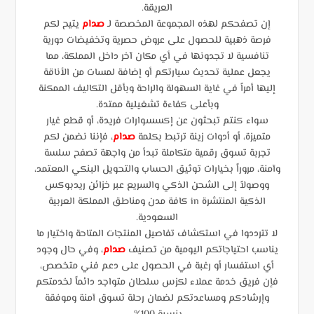
العريقة.
إن تصفحكم لهذه المجموعة المخصصة لـ
صدام
يتيح لكم
فرصة ذهبية للحصول على عروض حصرية وتخفيضات دورية
تنافسية لا تجدونها في أي مكان آخر داخل المملكة، مما
يجعل عملية تحديث سيارتكم أو إضافة لمسات من الأناقة
إليها أمراً في غاية السهولة والراحة وبأقل التكاليف الممكنة
وبأعلى كفاءة تشغيلية ممتدة.
سواء كنتم تبحثون عن إكسسوارات فريدة، أو قطع غيار
متميزة، أو أدوات زينة ترتبط بكلمة
صدام
، فإننا نضمن لكم
تجربة تسوق رقمية متكاملة تبدأ من واجهة تصفح سلسة
وآمنة، مروراً بخيارات توثيق الحساب والتحويل البنكي المعتمد،
ووصولاً إلى الشحن الذكي والسريع عبر خزائن ريدبوكس
الذكية المنتشرة in كافة مدن ومناطق المملكة العربية
السعودية.
لا تترددوا في استكشاف تفاصيل المنتجات المتاحة واختيار ما
يناسب احتياجاتكم اليومية من تصنيف
صدام
، وفي حال وجود
أي استفسار أو رغبة في الحصول على دعم فني متخصص،
فإن فريق خدمة عملاء لكزس سلطان متواجد دائماً لخدمتكم
وإرشادكم ومساعدتكم لضمان رحلة تسوق آمنة وموفقة