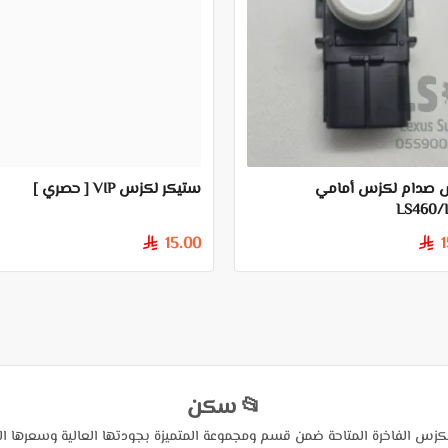
صدام لكزس أمامي
ستيكر لكزس VIP [ حصري ]
LS460/
15.00
§
§
📂 سكن
كزس الفاخرة المتاحة ضمن قسم ومجموعة المتميزة بجودتها العالية وسعرها ا