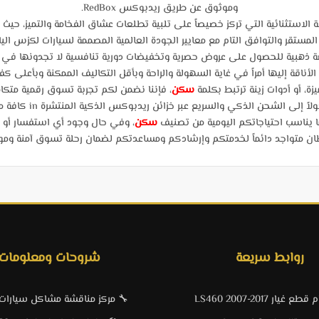
وموثوق عن طريق ريدبوكس RedBox.
استثنائية التي تركز خصيصاً على تلبية تطلعات عشاق الفخامة والتميز، حيث
المستقر والتوافق التام مع معايير الجودة العالمية المصممة لسيارات لكزس اليابا
 ذهبية للحصول على عروض حصرية وتخفيضات دورية تنافسية لا تجدونها في أي
لأناقة إليها أمراً في غاية السهولة والراحة وبأقل التكاليف الممكنة وبأعلى كف
، أو أدوات زينة ترتبط بكلمة
سكن
، فإننا نضمن لكم تجربة تسوق رقمية متكام
ذكي والسريع عبر خزائن ريدبوكس الذكية المنتشرة in كافة مدن ومناطق المملكة العربية السعودية.
ما يناسب احتياجاتكم اليومية من تصنيف
سكن
، وفي حال وجود أي استفسار أو
 متواجد دائماً لخدمتكم وإرشادكم ومساعدتكم لضمان رحلة تسوق آمنة وموفقة ب
روابط سريعة
شروحات ومعلومات
 غيار LS460 2007-2017
🔧 مركز مناقشة مشاكل سيارا