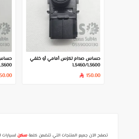
حساس صدام لكزس أمامي أو خلفي
حساس 
LS600
LS460/LS600
150.00
150.00
§
تصفح الآن جميع المنتجات التي تتضمن كلمة
سكن
لسيارات ل