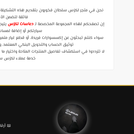
نحن في متجر لكزس سلطان فخورون بتقديم هذه التشكيلة الاس
فائقة لتضمن الأد
إن تصفحكم لهذه المجموعة المخصصة لـ
دعاسات لكزس
يتيح
سيارتكم أو إضافة لمسات م
سواء كنتم تبحثون عن إكسسوارات فريدة، أو قطع غيار متميزة،
توثيق الحساب والتحويل البنكي المعتمد، ووصولاً إلى الشحن 
لا تترددوا في استكشاف تفاصيل المنتجات المتاحة واختيار ما
خدمة عملاء لكزس سلط
📖 أرقام قطع