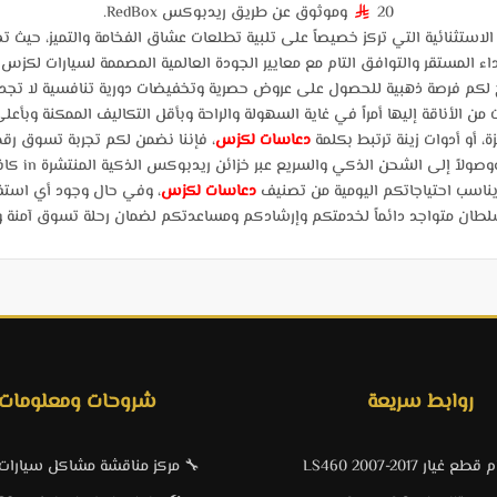
20
وموثوق عن طريق ريدبوكس RedBox.
§
تثنائية التي تركز خصيصاً على تلبية تطلعات عشاق الفخامة والتميز، حيث ت
اء المستقر والتوافق التام مع معايير الجودة العالمية المصممة لسيارات لكزس الي
 لكم فرصة ذهبية للحصول على عروض حصرية وتخفيضات دورية تنافسية لا تجدو
ن الأناقة إليها أمراً في غاية السهولة والراحة وبأقل التكاليف الممكنة وبأع
 أو أدوات زينة ترتبط بكلمة
دعاسات لكزس
، فإننا نضمن لكم تجربة تسوق رقمي
الذكي والسريع عبر خزائن ريدبوكس الذكية المنتشرة in كافة مدن ومناطق المملكة العربية السعودية.
 يناسب احتياجاتكم اليومية من تصنيف
دعاسات لكزس
، وفي حال وجود أي است
ان متواجد دائماً لخدمتكم وإرشادكم ومساعدتكم لضمان رحلة تسوق آمنة وموفق
روابط سريعة
شروحات ومعلومات
 غيار LS460 2007-2017
🔧 مركز مناقشة مشاكل سيارا