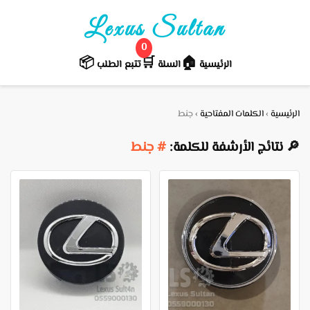
Lexus Sultan
0
📦
🛒️
🏠
الرئيسية
السلة
تتبع الطلب
الرئيسية
›
الكلمات المفتاحية
›
جنط
🔎 نتائج الأرشفة للكلمة:
# جنط