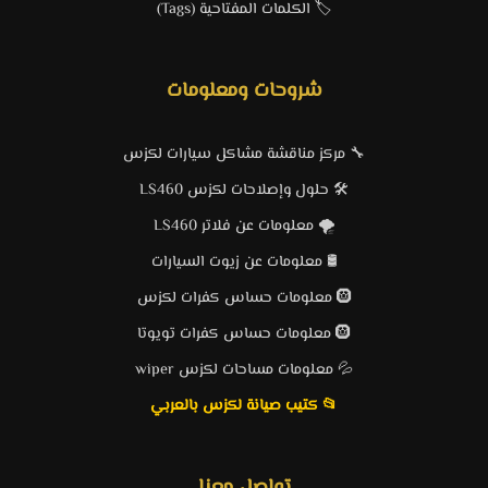
🏷️ الكلمات المفتاحية (Tags)
شروحات ومعلومات
🔧 مركز مناقشة مشاكل سيارات لكزس
🛠️ حلول وإصلاحات لكزس LS460
🌪️ معلومات عن فلاتر LS460
🛢️ معلومات عن زيوت السيارات
🛞 معلومات حساس كفرات لكزس
🛞 معلومات حساس كفرات تويوتا
💦 معلومات مساحات لكزس wiper
📂 كتيب صيانة لكزس بالعربي