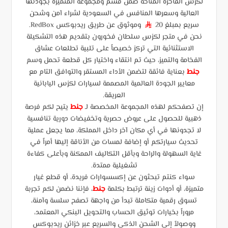
لكزس الفاخرة المتاحة ضمن قسم ومجموعة المتميزة بجودتها
العالية وسعرها المنافس في السعودية لشراء آمن وشحن
سريع بمبلغ 20
وموثوق عن طريق ريدبوكس RedBox.
§
نحن في متجر لكزس سلطان فخورون بتقديم هذه التشكيلة
الاستثنائية التي تركز خصيصاً على تلبية تطلعات عشاق
الفخامة والتميز، حيث تم انتقاء واختيار كل قطعة تحمل وسم
جنط
بعناية فائقة لتضمن الأداء المستقر والتوافق التام مع
معايير الجودة العالمية المصممة لسيارات لكزس اليابانية
العريقة.
إن تصفحكم لهذه المجموعة المخصصة لـ
جنط
يتيح لكم فرصة
ذهبية للحصول على عروض حصرية وتخفيضات دورية تنافسية
لا تجدونها في أي مكان آخر داخل المملكة، مما يجعل عملية
تحديث سيارتكم أو إضافة لمسات من الأناقة إليها أمراً في
غاية السهولة والراحة وبأقل التكاليف الممكنة وبأعلى كفاءة
تشغيلية ممتدة.
سواء كنتم تبحثون عن إكسسوارات فريدة، أو قطع غيار
متميزة، أو أدوات زينة ترتبط بكلمة
جنط
، فإننا نضمن لكم تجربة
تسوق رقمية متكاملة تبدأ من واجهة تصفح سلسة وآمنة،
مروراً بخيارات توثيق الحساب والتحويل البنكي المعتمد،
ووصولاً إلى الشحن الذكي والسريع عبر خزائن ريدبوكس