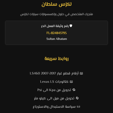
لكزس سلطان
متجرك المتخصص في حلول وإكسسوارات سيارات لكزس
🛡️ رقم وثيقة العمل الحر
FL-824843795
Sultan Alhatam
روابط سريعة
📖 أرقام قطع غيار LS460 2007-2017
📖 كتالوجات Lexus LS
🔁 تحويل من Kpa الى Psi
🔄 تحويل من ميل الى كيلو متر
📜 سياسة الاستبدال والاسترجاع