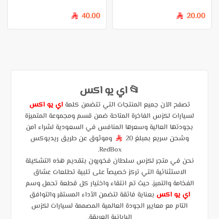
40.00
20.00
§
§
📂 اي يو اكس
تصفح الآن جميع المنتجات التي تتضمن كلمة
اي يو اكس
لسيارات لكزس الفاخرة المتاحة ضمن قسم ومجموعة المتميزة
بجودتها العالية وسعرها المنافس في السعودية لشراء آمن
وشحن سريع بمبلغ 20
وموثوق عن طريق ريدبوكس
§
RedBox.
نحن في متجر لكزس سلطان فخورون بتقديم هذه التشكيلة
الاستثنائية التي تركز خصيصاً على تلبية تطلعات عشاق
الفخامة والتميز، حيث تم انتقاء واختيار كل قطعة تحمل وسم
اي يو اكس
بعناية فائقة لتضمن الأداء المستقر والتوافق
التام مع معايير الجودة العالمية المصممة لسيارات لكزس
اليابانية العريقة.