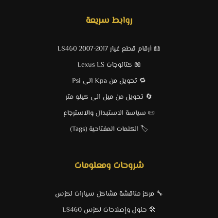
روابط سريعة
📖 أرقام قطع غيار LS460 2007-2017
📖 كتالوجات Lexus LS
🔁 تحويل من Kpa الى Psi
🔄 تحويل من ميل الى كيلو متر
📜 سياسة الاستبدال والاسترجاع
🏷️ الكلمات المفتاحية (Tags)
شروحات ومعلومات
🔧 مركز مناقشة مشاكل سيارات لكزس
🛠️ حلول وإصلاحات لكزس LS460