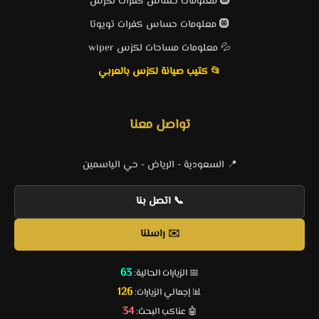
🛞 معلومات حساس كفرات لكزس
🛞 معلومات حساس كفرات تويوتا
💦 معلومات مساحات لكزس wiper
📂 كتيب صيانة لكزس بالعربي
تواصل معنا
📍 السعودية - الرياض - حي الياسمين
📞 اتصل بنا
✉️ راسلنا
63
📅 الزيارات الحالية:
126
📊 إجمالي الزيارات:
34
🤖 عناكب البحث: