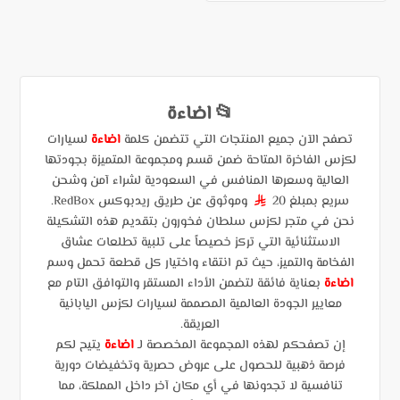
📂 اضاءة
تصفح الآن جميع المنتجات التي تتضمن كلمة
اضاءة
لسيارات
لكزس الفاخرة المتاحة ضمن قسم ومجموعة المتميزة بجودتها
العالية وسعرها المنافس في السعودية لشراء آمن وشحن
سريع بمبلغ 20
وموثوق عن طريق ريدبوكس RedBox.
§
نحن في متجر لكزس سلطان فخورون بتقديم هذه التشكيلة
الاستثنائية التي تركز خصيصاً على تلبية تطلعات عشاق
الفخامة والتميز، حيث تم انتقاء واختيار كل قطعة تحمل وسم
اضاءة
بعناية فائقة لتضمن الأداء المستقر والتوافق التام مع
معايير الجودة العالمية المصممة لسيارات لكزس اليابانية
العريقة.
إن تصفحكم لهذه المجموعة المخصصة لـ
اضاءة
يتيح لكم
فرصة ذهبية للحصول على عروض حصرية وتخفيضات دورية
تنافسية لا تجدونها في أي مكان آخر داخل المملكة، مما