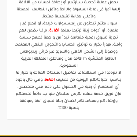
يجعل عملية تحديث سيارتكم أو إضافة لمسات من الأناقة
إليها أمراً في غاية السهولة والراحة وبأقل التكاليف الممكنة
وبأعلى كفاءة تشغيلية ممتدة.
سواء كنتم تبحثون عن إكسسوارات فريدة، أو قطع غيار
متميزة، أو أدوات زينة ترتبط بكلمة
اضاءة
، فإننا نضمن لكم
تجربة تسوق رقمية متكاملة تبدأ من واجهة تصفح سلسة
وآمنة، مروراً بخيارات توثيق الحساب والتحويل البنكي المعتمد،
ووصولاً إلى الشحن الذكي والسريع عبر خزائن ريدبوكس
الذكية المنتشرة in كافة مدن ومناطق المملكة العربية
السعودية.
لا تترددوا في استكشاف تفاصيل المنتجات المتاحة واختيار ما
يناسب احتياجاتكم اليومية من تصنيف
اضاءة
، وفي حال وجود
أي استفسار أو رغبة في الحصول على دعم فني متخصص،
فإن فريق خدمة عملاء لكزس سلطان متواجد دائماً لخدمتكم
وإرشادكم ومساعدتكم لضمان رحلة تسوق آمنة وموفقة
بنسبة 100%.