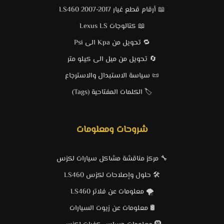
📖 أرقام قطع غيار LS460 2007-2017
📖 كتالوجات Lexus LS
🔁 تحويل من Kpa الى Psi
🔄 تحويل من ميل الى كيلو متر
📜 سياسة الاستبدال والاسترجاع
🏷️ الكلمات المفتاحية (Tags)
شروحات ومعلومات
🔧 مركز مناقشة مشاكل سيارات لكزس
🛠️ حلول وإصلاحات لكزس LS460
🌪️ معلومات عن فلاتر LS460
🛢️ معلومات عن زيوت السيارات