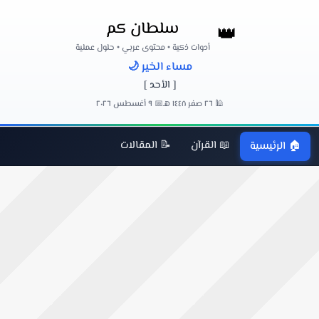
سلطان كم
👑
أدوات ذكية • محتوى عربي • حلول عملية
مساء الخير 🌙
[ الأحد ]
🕌 ٢٦ صفر ١٤٤٨ هـ
📅 ٩ أغسطس ٢٠٢٦
📖 القرآن
📝 المقالات
🏠 الرئيسية