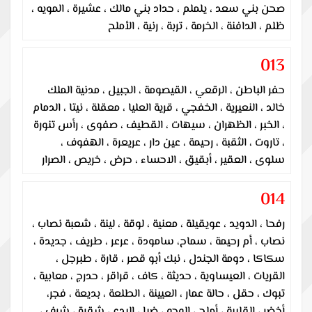
صحن بني سعد ، يلملم ، حداد بني مالك ، عشيرة ، المويه ،
ظلم ، الدافنة ، الخرمة ، تربة ، رنية ، الأملح
013
حفر الباطن ، الرقعي ، القيصومة ، الجبيل ، مدنية الملك
خالد ، النعيرية ، الخفجي ، قرية العليا ، معقلة ، نيتا ، الدمام
، الخبر ، الظهران ، سيهات ، القطيف ، صفوى ، رأس تنورة
، تاروت ، الثقبة ، رحيمة ، عين دار ، عريعرة ، الهفوف ،
سلوى ، العقير ، أبقيق ، الاحساء ، حرض ، خريص ، الصرار
014
رفحا ، الدويد ، عويقيلة ، معنية ، لوقة ، لينة ، شعبة نصاب ،
نصاب ، أم رحيمة ، سماح، سامودة ، عرعر ، طريف ، جديدة ،
سكاكا ، دومة الجندل ، نبك أبو قصر ، قارة ، طبرجل ،
القريات ، العيساوية ، حديثة ، كاف ، قراقر ، حدرج ، معابية ،
تبوك ، حقل ، حالة عمار ، العيينة ، الطلعة ، بديعة ، فجر،
أخضر ، القليبة ، أملج ، الوجه ، ضبا ، البدع ، شقرة ، شرف ،