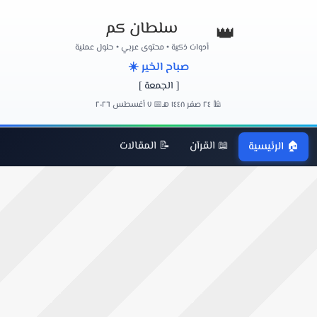
سلطان كم
👑
أدوات ذكية • محتوى عربي • حلول عملية
صباح الخير ☀️
[ الجمعة ]
🕌 ٢٤ صفر ١٤٤٨ هـ
📅 ٧ أغسطس ٢٠٢٦
📖 القرآن
📝 المقالات
🏠 الرئيسية