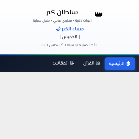
سلطان كم
👑
أدوات ذكية • محتوى عربي • حلول عملية
مساء الخير 🌙
[ الخميس ]
🕌 ٢٣ صفر ١٤٤٨ هـ
📅 ٦ أغسطس ٢٠٢٦
📖 القرآن
📝 المقالات
🏠 الرئيسية