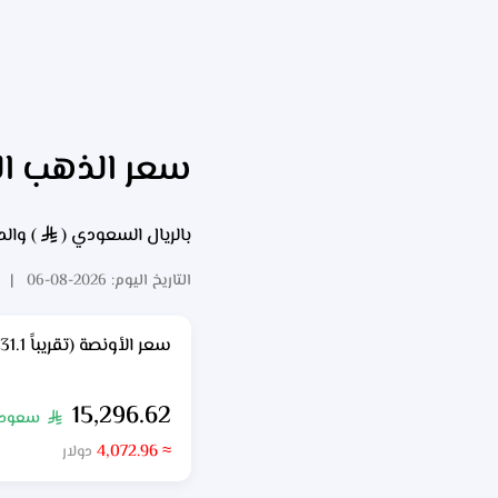
سعر الذهب ال
بالريال السعودي (
) والد
§
التاريخ اليوم: 2026-08-06 | آخر تحديث من المزود:
سعر الأونصة (تقريباً 31.1 جرام)
15,296.62
سعود
§
≈ 4,072.96
دولار