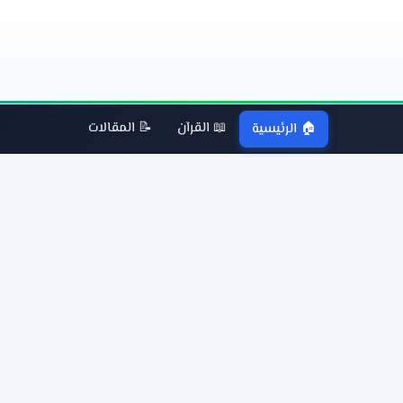
📖 القرآن
📝 المقالات
🏠 الرئيسية