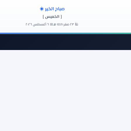
صباح الخير ☀️
[ الخميس ]
🕌 ٢٣ صفر ١٤٤٨ هـ
📅 ٦ أغسطس ٢٠٢٦