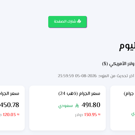
📤 شارك الصفحة
يوم
ولار الأمريكي ($)
2026-08-05 23:59:59
سعر الجرام (ذهب 24)
سعر الجرام 
450.78
491.80
سعودي
§
ي
≈ 120.03
≈ 130.95
دولار
دو