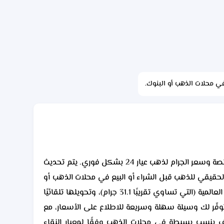
في محلات الذهب أو البنوك.
بالريال السعودي (SAR) والدولار الأمريكي (USD)، مع عرض سعر الأونصة وسعر الجرام لذهب عيار 24 بشكل فوري. يتم تحديث
الحقيقي للذهب قبل الشراء أو البيع في محلات الذهب أو
البنوك، كما تمكّنك من متابعة تغيّر سعر الذهب بشكل يومي دون الحاجة لاستخدام مواقع متعددة. يتم احتساب سعر الأونصة العالمية (التي تساوي تقريبًا 31.1 جرام)، وتحويلها تلقائيًا
 توفّر لك وسيلة سهلة وسريعة للاطلاع على الأسعار، مع
لف بنسب بسيطة في محلات الذهب وفقًا لمعيار النقاء