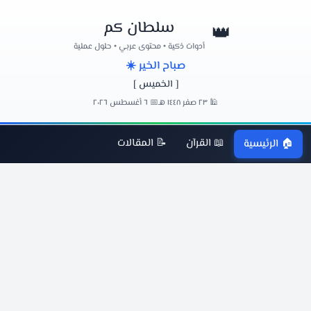
سلطان كم
👑
أدوات ذكية • محتوى عربي • حلول عملية
صباح الخير ☀️
[ الخميس ]
🕌 ٢٣ صفر ١٤٤٨ هـ
📅 ٦ أغسطس ٢٠٢٦
📖 القرآن
📝 المقالات
🏠 الرئيسية