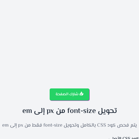
📤 شارك الصفحة
تحويل font-size من px إلى em
يتم فحص كود CSS بالكامل وتحويل font-size فقط من px إلى em
كود CSS الأصلي