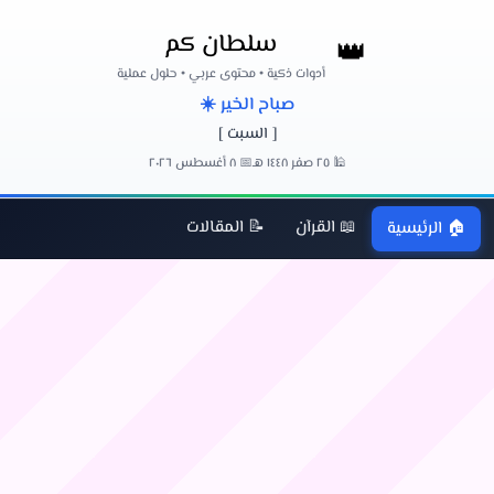
سلطان كم
👑
أدوات ذكية • محتوى عربي • حلول عملية
صباح الخير ☀️
[ السبت ]
🕌 ٢٥ صفر ١٤٤٨ هـ
📅 ٨ أغسطس ٢٠٢٦
📖 القرآن
📝 المقالات
🏠 الرئيسية